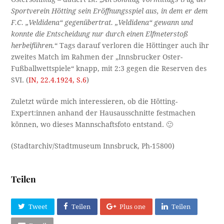
Sportverein Hötting sein Eröffnungsspiel aus, in dem er dem
F.C. „Veldidena“ gegenübertrat. „Veldidena“ gewann und
konnte die Entscheidung nur durch einen Elfmeterstoß
herbeiführen.
“ Tags darauf verloren die Höttinger auch ihr
zweites Match im Rahmen der „Innsbrucker Oster-
Fußballwettspiele“ knapp, mit 2:3 gegen die Reserven des
SVI. (
IN, 22.4.1924, S.6
)
Zuletzt würde mich interessieren, ob die Hötting-
Expert:innen anhand der Hausausschnitte festmachen
können, wo dieses Mannschaftsfoto entstand. 🙂
(Stadtarchiv/Stadtmuseum Innsbruck, Ph-15800)
Teilen
Tweet
Teilen
Plus one
Teilen