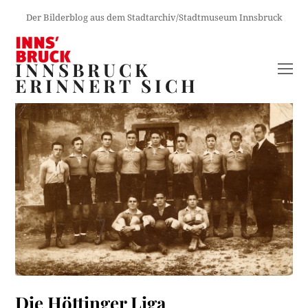
Der Bilderblog aus dem Stadtarchiv/Stadtmuseum Innsbruck
INNSBRUCK
O
ERINNERT SICH
M
M
Die Höttinger Liga