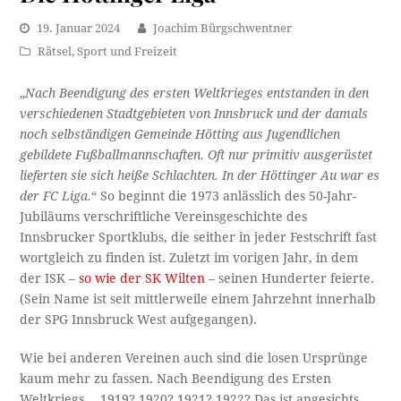
19. Januar 2024
Joachim Bürgschwentner
Rätsel
,
Sport und Freizeit
„
Nach Beendigung des ersten Weltkrieges entstanden in den
verschiedenen Stadtgebieten von Innsbruck und der damals
noch selbständigen Gemeinde Hötting aus Jugendlichen
gebildete Fußballmannschaften. Oft nur primitiv ausgerüstet
lieferten sie sich heiße Schlachten. In der Höttinger Au war es
der FC Liga.
“ So beginnt die 1973 anlässlich des 50-Jahr-
Jubiläums verschriftliche Vereinsgeschichte des
Innsbrucker Sportklubs, die seither in jeder Festschrift fast
wortgleich zu finden ist. Zuletzt im vorigen Jahr, in dem
der ISK –
so wie der SK Wilten
– seinen Hunderter feierte.
(Sein Name ist seit mittlerweile einem Jahrzehnt innerhalb
der SPG Innsbruck West aufgegangen).
Wie bei anderen Vereinen auch sind die losen Ursprünge
kaum mehr zu fassen. Nach Beendigung des Ersten
Weltkriegs… 1919? 1920? 1921? 1922? Das ist angesichts