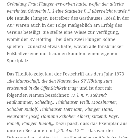
Gründung Frau Flunger erworben hatte, wofür der allseits
verehrten Gönnerin […] eine Statuette […] überreicht wurde.
“
Die Familie Flunger, Betreiber des Gasthauses „Rössl in der
Au“ waren auch in der Folge maßgeblich am Erfolg des
Vereins beteiligt. Sie stellte eine Wiese zur Verfügung,
womit der SV Hötting – bei dem zwei Flunger-Söhne
spielten – zunächst etwas hatte, wovon alle Innsbrucker
Fußballvereine nur träumen konnten: einen eigenen
Sportplatz.
Das Titelfoto zeigt laut der Festschrift aus dem Jahr 1973
„
die Mannschaft, die den Namen des SV Hötting zum
erstenmal in die Öffentlichkeit trug
“ und ist dort mit
folgenden Namen bezeichnet: „
v. l. n. r. stehend:
Faulhammer, Schediwy, Tinkhauser Willi, Moosburner,
Schober Rudolf, Tinkhauser Hermann, Flunger Hans,
Neurauter Josef, Obmann Schober Albert; sitzend: Payr,
Bonelt, Flunger Rudolf
„. Dazu passt, dass das Exemplar aus
unseren Beständen mit „
20. April 24
“ – das war der
Ostersonntag – datiert ist. „
An Sonntag vormittags trug der