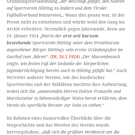
Gründungsversammlung „
der Beschluß gefaßt, den Namen
auf Sportverein Hötting zu ändern und dem Tiroler
Fußballverband beizutreten
„. Wann dies genau war, ist der
Presse nicht zu entnehmen und würde wohl den Gang ins
Archiv erfordern. Vermutlich gegen Jahresende, denn am
19. Jänner 1924 „
feierte der
erst seit kurzem
bestehende
Sportverein Hötting unter dem Protektorate
angesehener Bürger Höttings sein erstes Gründungsfest im
Gasthof zum
‚
Bären'“.
(
IN, 26.1.1924
) „
Der Massenbesuch
zeigte, wie festen Fuß der Gedanke der körperlichen
Jugendertüchtigung bereits auch in Hötting gefaßt hat.
“ Auch
Vertreter anderer Vereine, wie des Innsbrucker
Sportvereins und der Veldidena machten ihre Aufwartung,
wobei sich die „
anwesenden Herren Doktor Franzelin und
Martinstetter in liebenswürdiger Weise bereit erklärten, dem
Verein als sportliche Berater zur Seite zu stehen.
“
Im Rahmen eines humorvollen Überblicks über die
Vorgeschichte und das Werden des Vereins wurde
hervorgehoben, „
daß sich die größten Verdienste um die