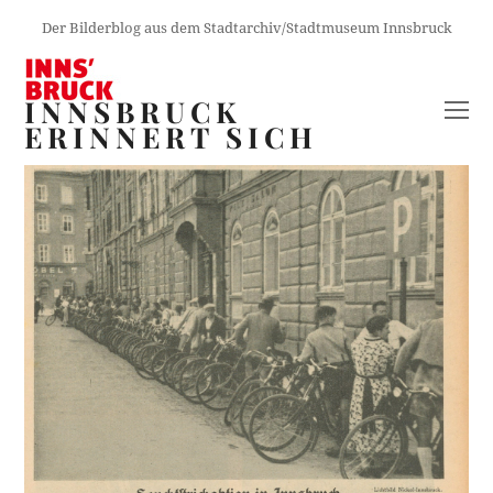
Der Bilderblog aus dem Stadtarchiv/Stadtmuseum Innsbruck
INNSBRUCK
O
ERINNERT SICH
M
M