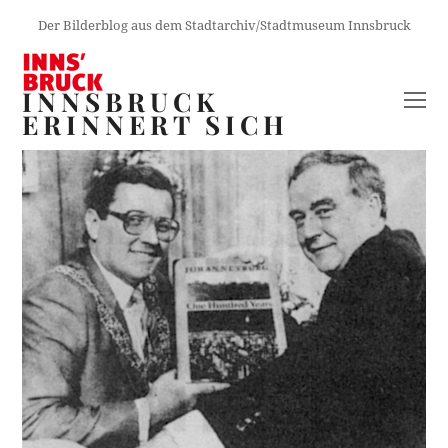
Der Bilderblog aus dem Stadtarchiv/Stadtmuseum Innsbruck
INNSBRUCK
O
ERINNERT SICH
M
M