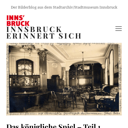
Der Bilderblog aus dem Stadtarchiv/Stadtmuseum Innsbruck
INNSBRUCK
O
ERINNERT SICH
M
M
Das königliche Spiel – Teil 1