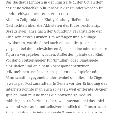
Das Gasthaus Einhorn in der Innstraße 1, der Ort an dem
der erste Schachklub in Innsbruck gegründet worden ist.
Stadtarchiv/Stadtmuseum PH-21138)
Ab dem Zeitpunkt der Klubgründung fließen die
Nachrichten über die Aktivitäten des Klubs reichhaltig.
Bereits zwei Jahre nach der Gründung veranstaltete der
Klub sein erstes Turnier. Um Anfänger und Neulinge
anzulocken, wurde dabei auch ein Handicap-Turnier
gespielt, bei dem schwächeren Spielern eine oder mehrere
Figuren vorgegeben wurden. Außerdem plante der Klub-
Vorstand Spitzenspieler für Simultan- oder Blindspiele
einzuladen und an einem Korrespondenzturnier
teilzunehmen. Bei letzterem spielten Einzelspieler oder
Mannschaften gegeneinander, wobei sich diese die Züge
jeweils per Post zusandten. In Zeiten vor der Erfindung des
Internets konnte man auch so gegen weit entfernte Gegner
spielen, man musste indes die notwendige Geduld
mitbringen. Es fasziniert aber, wie international das Spiel
war und wie rasch und selbstverständlich der Innsbrucker
Schachklub in die internationale Szene integriert wurde.