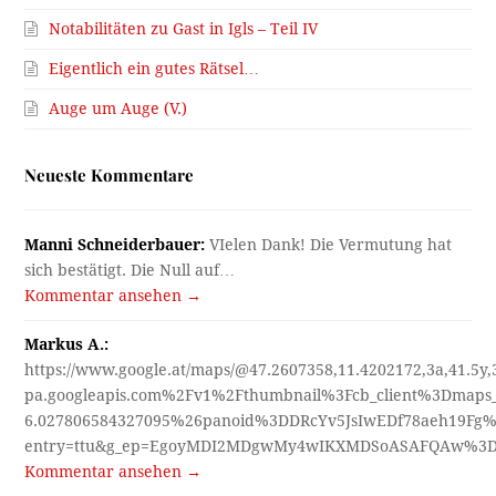
Notabilitäten zu Gast in Igls – Teil IV
Eigentlich ein gutes Rätsel…
Auge um Auge (V.)
Neueste Kommentare
Manni Schneiderbauer:
VIelen Dank! Die Vermutung hat
sich bestätigt. Die Null auf…
Kommentar ansehen →
Markus A.:
https://www.google.at/maps/@47.2607358,11.4202172,3a,41.5y
pa.googleapis.com%2Fv1%2Fthumbnail%3Fcb_client%3Dmap
6.027806584327095%26panoid%3DDRcYv5JsIwEDf78aeh19Fg%
entry=ttu&g_ep=EgoyMDI2MDgwMy4wIKXMDSoASAFQAw%3
Kommentar ansehen →