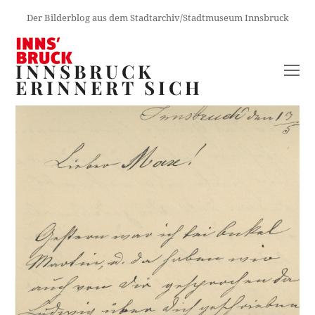
Der Bilderblog aus dem Stadtarchiv/Stadtmuseum Innsbruck
INNSBRUCK
O
ERINNERT SICH
M
M