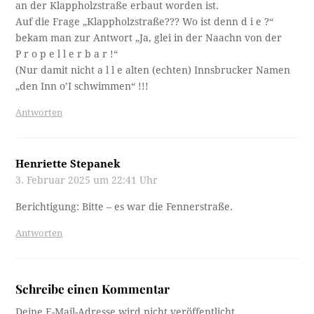
an der Klappholzstraße erbaut worden ist.
Auf die Frage „Klappholzstraße??? Wo ist denn d i e ?“
bekam man zur Antwort „Ja, glei in der Naachn von der
P r o p e l l e r b a r !“
(Nur damit nicht a l l e alten (echten) Innsbrucker Namen
„den Inn o’I schwimmen“ !!!
Antworten
Henriette Stepanek
3. Februar 2025 um 22:41 Uhr
Berichtigung: Bitte – es war die Fennerstraße.
Antworten
Schreibe einen Kommentar
Deine E-Mail-Adresse wird nicht veröffentlicht.