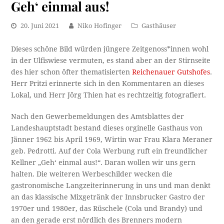
Geh‘ einmal aus!
20. Juni 2021
Niko Hofinger
Gasthäuser
Dieses schöne Bild würden jüngere Zeitgenoss*innen wohl
in der Ulfiswiese vermuten, es stand aber an der Stirnseite
des hier schon öfter thematisierten
Reichenauer Gutshofes
.
Herr Pritzi erinnerte sich in den Kommentaren an dieses
Lokal, und Herr Jörg Thien hat es rechtzeitig fotografiert.
Nach den Gewerbemeldungen des Amtsblattes der
Landeshauptstadt bestand dieses orginelle Gasthaus von
Jänner 1962 bis April 1969, Wirtin war Frau Klara Meraner
geb. Pedrotti. Auf der Cola Werbung ruft ein freundlicher
Kellner „Geh‘ einmal aus!“. Daran wollen wir uns gern
halten. Die weiteren Werbeschilder wecken die
gastronomische Langzeiterinnerung in uns und man denkt
an das klassische Mixgetränk der Innsbrucker Gastro der
1970er und 1980er, das Rüschele (Cola und Brandy) und
an den gerade erst nördlich des Brenners modern