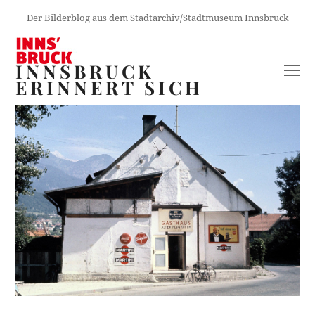
Der Bilderblog aus dem Stadtarchiv/Stadtmuseum Innsbruck
INNSBRUCK
O
ERINNERT SICH
M
M