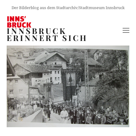
Der Bilderblog aus dem Stadtarchiv/Stadtmuseum Innsbruck
INNSBRUCK
O
ERINNERT SICH
M
M