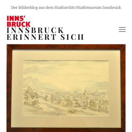
Der Bilderblog aus dem Stadtarchiv/Stadtmuseum Innsbruck
INNSBRUCK
O
ERINNERT SICH
M
M