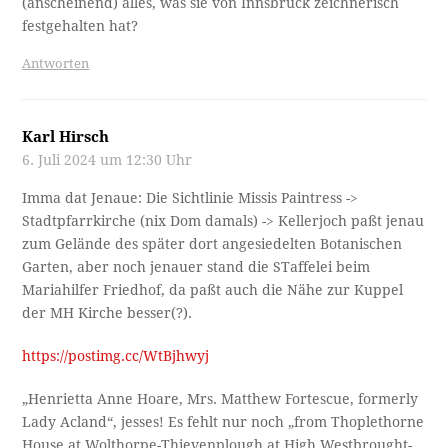
(anscheinend) alles, was sie von Innsbruck zeichnerisch
festgehalten hat?
Antworten
Karl Hirsch
6. Juli 2024 um 12:30 Uhr
Imma dat Jenaue: Die Sichtlinie Missis Paintress ->
Stadtpfarrkirche (nix Dom damals) -> Kellerjoch paßt jenau
zum Gelände des später dort angesiedelten Botanischen
Garten, aber noch jenauer stand die STaffelei beim
Mariahilfer Friedhof, da paßt auch die Nähe zur Kuppel
der MH Kirche besser(?).
https://postimg.cc/WtBjhwyj
„Henrietta Anne Hoare, Mrs. Matthew Fortescue, formerly
Lady Acland“, jesses! Es fehlt nur noch „from Thoplethorne
House at Wolthorpe-Thievenplough at High Westbrought-