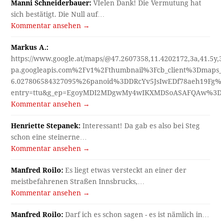
Manni Schneiderbauer:
VIelen Dank! Die Vermutung hat
sich bestätigt. Die Null auf…
Kommentar ansehen →
Markus A.:
https://www.google.at/maps/@47.2607358,11.4202172,3a,41.5y
pa.googleapis.com%2Fv1%2Fthumbnail%3Fcb_client%3Dmap
6.027806584327095%26panoid%3DDRcYv5JsIwEDf78aeh19Fg%
entry=ttu&g_ep=EgoyMDI2MDgwMy4wIKXMDSoASAFQAw%3
Kommentar ansehen →
Henriette Stepanek:
Interessant! Da gab es also bei Steg
schon eine steinerne…
Kommentar ansehen →
Manfred Roilo:
Es liegt etwas versteckt an einer der
meistbefahrenen Straßen Innsbrucks,…
Kommentar ansehen →
Manfred Roilo:
Darf ich es schon sagen - es ist nämlich in…