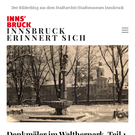
Der Bilderblog aus dem Stadtarchiv/Stadtmuseum Innsbruck
INNSBRUCK
O
ERINNERT SICH
M
M
Denkmäler im Waltherpark, Teil 1