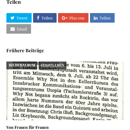
Teilen
Tweet
Teilen
Plus one
Teilen
Email
Frühere Beiträge
BILDERALBUM
STADTLEBEN
Von Frauen für Frauen