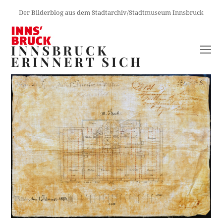
Der Bilderblog aus dem Stadtarchiv/Stadtmuseum Innsbruck
INNSBRUCK
O
ERINNERT SICH
M
M