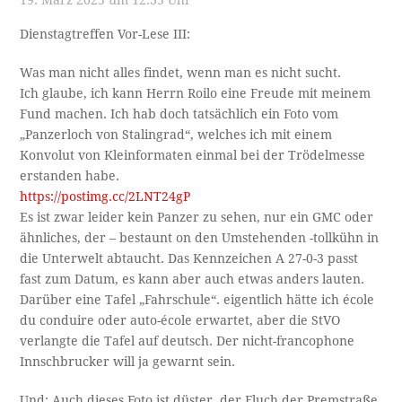
19. März 2025 um 12:35 Uhr
Dienstagtreffen Vor-Lese III:
Was man nicht alles findet, wenn man es nicht sucht.
Ich glaube, ich kann Herrn Roilo eine Freude mit meinem
Fund machen. Ich hab doch tatsächlich ein Foto vom
„Panzerloch von Stalingrad“, welches ich mit einem
Konvolut von Kleinformaten einmal bei der Trödelmesse
erstanden habe.
https://postimg.cc/2LNT24gP
Es ist zwar leider kein Panzer zu sehen, nur ein GMC oder
ähnliches, der – bestaunt on den Umstehenden -tollkühn in
die Unterwelt abtaucht. Das Kennzeichen A 27-0-3 passt
fast zum Datum, es kann aber auch etwas anders lauten.
Darüber eine Tafel „Fahrschule“. eigentlich hätte ich école
du conduire oder auto-école erwartet, aber die StVO
verlangte die Tafel auf deutsch. Der nicht-francophone
Innschbrucker will ja gewarnt sein.
Und: Auch dieses Foto ist düster, der Fluch der Premstraße.