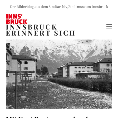
Der Bilderblog aus dem Stadtarchiv/Stadtmuseum Innsbruck
INNSBRUCK
O
ERINNERT SICH
M
M