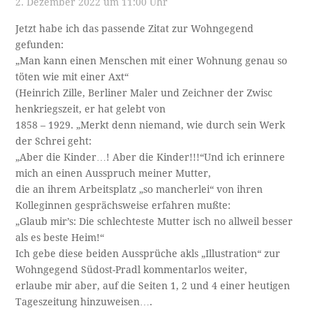
2. Dezember 2022 um 11:00 Uhr
Jetzt habe ich das passende Zitat zur Wohngegend
gefunden:
„Man kann einen Menschen mit einer Wohnung genau so
töten wie mit einer Axt“
(Heinrich Zille, Berliner Maler und Zeichner der Zwisc
henkriegszeit, er hat gelebt von
1858 – 1929. „Merkt denn niemand, wie durch sein Werk
der Schrei geht:
„Aber die Kinder…! Aber die Kinder!!!“Und ich erinnere
mich an einen Ausspruch meiner Mutter,
die an ihrem Arbeitsplatz „so mancherlei“ von ihren
Kolleginnen gesprächsweise erfahren mußte:
„Glaub mir’s: Die schlechteste Mutter isch no allweil besser
als es beste Heim!“
Ich gebe diese beiden Aussprüche akls „Illustration“ zur
Wohngegend Südost-Pradl kommentarlos weiter,
erlaube mir aber, auf die Seiten 1, 2 und 4 einer heutigen
Tageszeitung hinzuweisen….