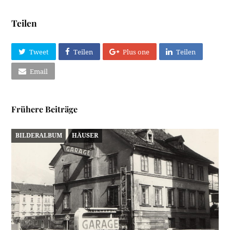
Teilen
Tweet
Teilen
Plus one
Teilen
Email
Frühere Beiträge
BILDERALBUM
HÄUSER