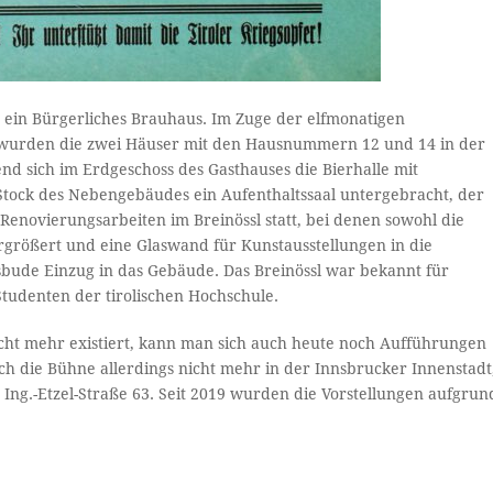
h ein Bürgerliches Brauhaus. Im Zuge der elfmonatigen
, wurden die zwei Häuser mit den Hausnummern 12 und 14 in der
 sich im Erdgeschoss des Gasthauses die Bierhalle mit
ock des Ne­­bengebäudes ein Aufenthaltssaal untergebracht, der
Renovierungsarbeiten im Breinössl statt, bei denen sowohl die
größert und eine Glaswand für Kunstausstellungen in die
sbude Einzug in das Gebäude. Das Breinössl war bekannt für
tudenten der tirolischen Hochschule.
icht mehr existiert, kann man sich auch heute noch Aufführungen
ich die Bühne allerdings nicht mehr in der Innsbrucker Innenstadt
 Ing.-Etzel-Straße 63. Seit 2019 wurden die Vorstellungen aufgrun