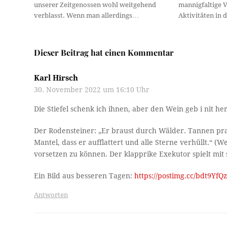
unserer Zeitgenossen wohl weitgehend
mannigfaltige 
verblasst. Wenn man allerdings…
Aktivitäten in 
Dieser Beitrag hat einen Kommentar
Karl Hirsch
30. November 2022 um 16:10 Uhr
Die Stiefel schenk ich ihnen, aber den Wein geb i nit her
Der Rodensteiner: „Er braust durch Wälder. Tannen pra
Mantel, dass er aufflattert und alle Sterne verhüllt.“
vorsetzen zu können. Der klapprike Exekutor spielt mit
Ein Bild aus besseren Tagen:
https://postimg.cc/bdt9YfQ
Antworten