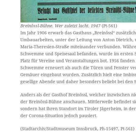
Breinössl-Bühne. Wer zuletzt lacht. 1947
(Pt-561)
Im Jahr 1906 erwarb das Gasthaus „Breinössl“ zusätzlic
Umbauarbeiten, unter der Leitung von Anton Dietrich
Maria-Theresien-Straße miteinander verbunden. Während
Schwemme und Speisesaal befanden, wurde im ersten St
Platz für Vereine und Veranstaltungen bot. 1956 fanden 
Schwemme erneuert als auch die Türen und Fenster ver
Gemäuer eingebaut wurden. Zusätzlich hielt eine Imbis
gesellige Abende und daher besonders beliebt bei den S
Anders als der Gasthof Breinössl, welcher inzwischen n
der Breinössl-Bühne anschauen. Mittlerweile befindet s
sondern hat ihren Standort im Tiroler Jägerheim, in der
der Corona-Situation jedoch pausiert.
(Stadtarchiv/Stadtmuseum Innsbruck, Ph-15497, Pt-561)