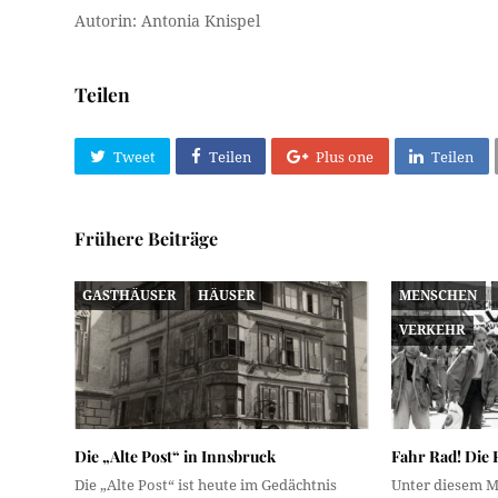
Autorin: Antonia Knispel
Teilen
Tweet
Teilen
Plus one
Teilen
Frühere Beiträge
GASTHÄUSER
HÄUSER
MENSCHEN
VERKEHR
Die „Alte Post“ in Innsbruck
Fahr Rad! Die
Die „Alte Post“ ist heute im Gedächtnis
Unter diesem 