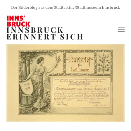
Der Bilderblog aus dem Stadtarchiv/Stadtmuseum Innsbruck
INNSBRUCK
O
ERINNERT SICH
M
M