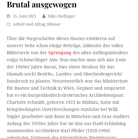
Brutal ausgewogen
15. Juni 2021
Niko Hofinger
Arbeit und Alltag
,
Häuser
Über die Vorgeschichte dieses Hauses existieren auf
unserer Seite schon einige Beiträge, inklusive der tollen
Bilderserie von der
Sprengung
des alten Gefängnistraktes
vulgo Schmerlinger Alm. Nun machte man sich also Ende
der 1960er Jahre daran, hier einen Neubau für das
(damals noch) Bezirks-, Landes- und Oberlandesgericht
Innsbruck zu planen. Verantwortlich war das Ministerium
für Bauten und Technik in Wien. Geplant und umgesetzt
hat es ein burgenländisch-tirolerisches Architektenpaar:
Charlotte Schmidt, geboren 1923 in Mühlau, hatte mit
kriegsbedingten Unterbrechungen zunächst bei Willi
Stigler gearbeitet und dann in München und Graz studiert.
Anfang der 1950er Jahre hat sie den aus Stadt-Schlaining
stammenden Architekten Karl Pfeiler (1920-1990)
geheiratet. Entgegen des bürgerlichen Wertekanons