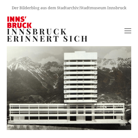
Der Bilderblog aus dem Stadtarchiv/Stadtmuseum Innsbruck
INNSBRUCK
O
ERINNERT SICH
M
M