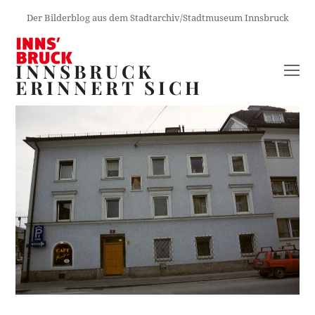
Der Bilderblog aus dem Stadtarchiv/Stadtmuseum Innsbruck
INNSBRUCK
O
ERINNERT SICH
M
M