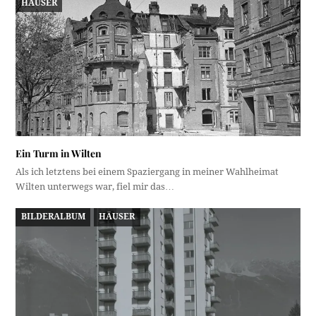
HÄUSER
Ein Turm in Wilten
Als ich letztens bei einem Spaziergang in meiner Wahlheimat
Wilten unterwegs war, fiel mir das…
BILDERALBUM
HÄUSER