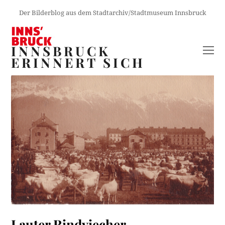
Der Bilderblog aus dem Stadtarchiv/Stadtmuseum Innsbruck
INNSBRUCK
O
ERINNERT SICH
M
M
Lauter Rindviecher