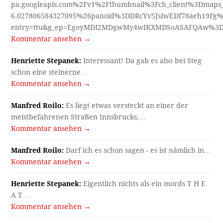
pa.googleapis.com%2Fv1%2Fthumbnail%3Fcb_client%3Dmap
6.027806584327095%26panoid%3DDRcYv5JsIwEDf78aeh19Fg%
entry=ttu&g_ep=EgoyMDI2MDgwMy4wIKXMDSoASAFQAw%3
Kommentar ansehen →
Henriette Stepanek:
Interessant! Da gab es also bei Steg
schon eine steinerne…
Kommentar ansehen →
Manfred Roilo:
Es liegt etwas versteckt an einer der
meistbefahrenen Straßen Innsbrucks,…
Kommentar ansehen →
Manfred Roilo:
Darf ich es schon sagen - es ist nämlich in…
Kommentar ansehen →
Henriette Stepanek:
Eigentlich nichts als ein mords T H E
A T…
Kommentar ansehen →