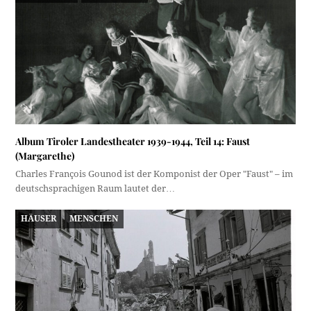
Album Tiroler Landestheater 1939-1944, Teil 14: Faust
(Margarethe)
Charles François Gounod ist der Komponist der Oper "Faust" – im
deutschsprachigen Raum lautet der…
HÄUSER
MENSCHEN