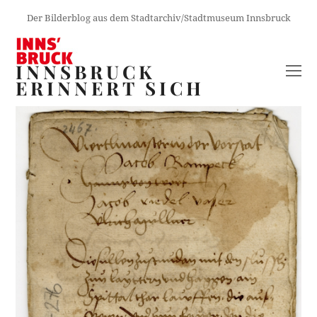
Der Bilderblog aus dem Stadtarchiv/Stadtmuseum Innsbruck
INNSBRUCK
O
ERINNERT SICH
M
M