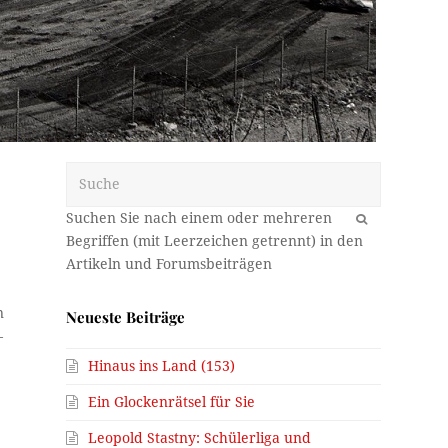
Suche
OK
n
Neueste Beiträge
–
Hinaus ins Land (153)
Ein Glockenrätsel für Sie
Leopold Stastny: Schülerliga und