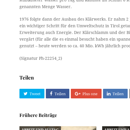
Kubikmeter Wasser pro Tag und kämmte im Schnitt 6 K
genannten Menge Wasser.
1976 folgte dann der Ausbau des Klärwerks. Er nahm 2 J
ein wichtiger Schritt für den Umweltschutz in Tirol ge
Erweiterung auch Energie. Der Klärschlamm und der B
vergärt (für alle die es einmal besucht haben ein span
genutzt – heute werden so ca. 40 Mio. kWh jährlich prod
(Signatur Ph-22254_2)
Teilen
Tweet
Teilen
Plus one
Teilen
Frühere Beiträge
ARBEIT UND ALLTAG
ARBEIT UND 