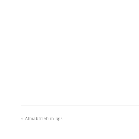
previous
Almabtrieb in Igls
post: