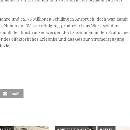
ubikmeter an Feststoffen und 70 Kubikmeter Schlamm aus der
ahre und ca. 75 Millionen Schilling in Anspruch, doch war damit
tan. Neben der Wasserreinigung produziert das Werk seit der
iomüll der Innsbrucker werden dort zusammen in den Faultürme
nendes olfaktorisches Erlebnis) und das Gas zur Stromerzeugung
uziert.
Email
ALLTAG
ARBEIT UND ALLTAG
RÄTSEL