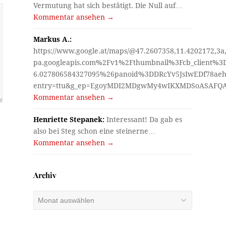
Vermutung hat sich bestätigt. Die Null auf…
Kommentar ansehen →
Markus A.:
https://www.google.at/maps/@47.2607358,11.4202172,3a
pa.googleapis.com%2Fv1%2Fthumbnail%3Fcb_client%
6.027806584327095%26panoid%3DDRcYv5JsIwEDf78aeh
entry=ttu&g_ep=EgoyMDI2MDgwMy4wIKXMDSoASAF
Kommentar ansehen →
Henriette Stepanek:
Interessant! Da gab es
also bei Steg schon eine steinerne…
Kommentar ansehen →
Archiv
Archiv