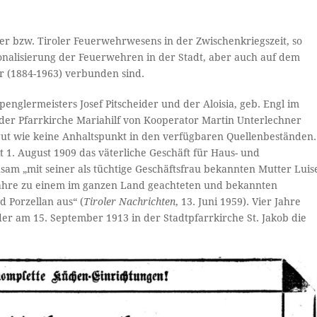
er bzw. Tiroler Feuerwehrwesens in der Zwischenkriegszeit, so
ionalisierung der Feuerwehren in der Stadt, aber auch auf dem
r (1884-1963) verbunden sind.
penglermeisters Josef Pitscheider und der Aloisia, geb. Engl im
er Pfarrkirche Mariahilf von Ko­ope­ra­tor Martin Unterlechner
 gut wie keine Anhaltspunkt in den verfügbaren Quellenbeständen.
 1. August 1909 das väterliche Geschäft für Haus- und
sam „mit seiner als tüchtige Geschäftsfrau bekannten Mutter Luis
 Jahre zu einem im ganzen Land geachteten und bekannten
 Porzellan aus“ (
Tiroler Nachrichten
, 13. Juni 1959). Vier Jahre
der am 15. September 1913 in der Stadtpfarrkirche St. Jakob die