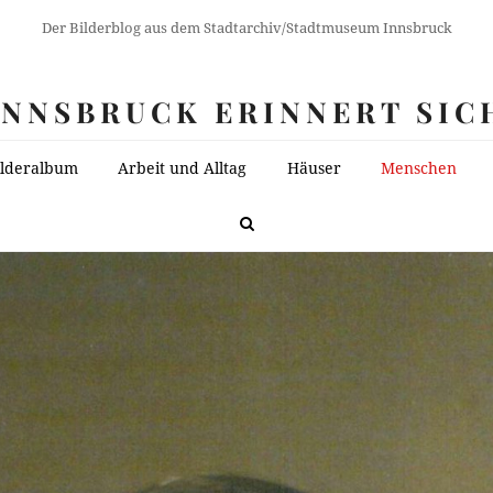
Der Bilderblog aus dem Stadtarchiv/Stadtmuseum Innsbruck
INNSBRUCK ERINNERT SIC
ilderalbum
Arbeit und Alltag
Häuser
Menschen