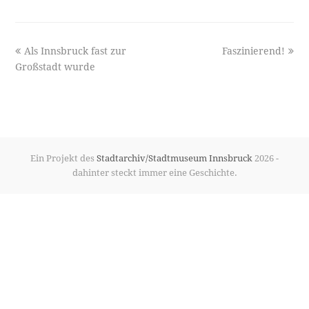
previous
next
Als Innsbruck fast zur
Faszinierend!
post:
post:
Großstadt wurde
Ein Projekt des
Stadtarchiv/Stadtmuseum Innsbruck
2026 -
dahinter steckt immer eine Geschichte.