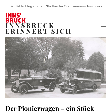
Der Bilderblog aus dem Stadtarchiv/Stadtmuseum Innsbruck
INNSBRUCK
O
ERINNERT SICH
M
M
Der Pionierwagen – ein Stück