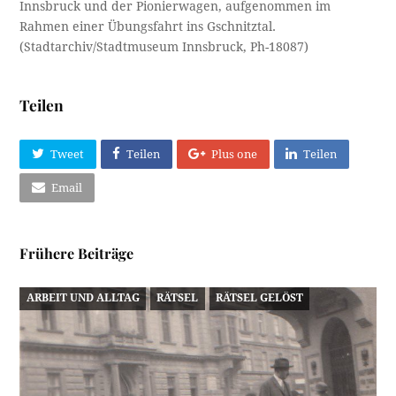
Innsbruck und der Pionierwagen, aufgenommen im
Rahmen einer Übungsfahrt ins Gschnitztal.
(Stadtarchiv/Stadtmuseum Innsbruck, Ph-18087)
Teilen
Tweet
Teilen
Plus one
Teilen
Email
Frühere Beiträge
ARBEIT UND ALLTAG
RÄTSEL
RÄTSEL GELÖST