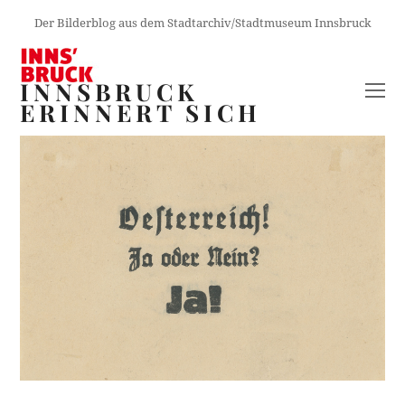
Der Bilderblog aus dem Stadtarchiv/Stadtmuseum Innsbruck
INNSBRUCK
O
ERINNERT SICH
M
M