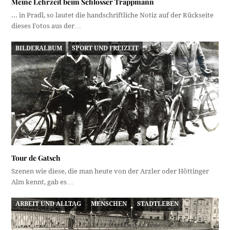
Meine Lehrzeit beim Schlosser Trappmann
... in Pradl, so lautet die handschriftliche Notiz auf der Rückseite
dieses Fotos aus der…
BILDERALBUM
SPORT UND FREIZEIT
Tour de Gatsch
Szenen wie diese, die man heute von der Arzler oder Höttinger
Alm kennt, gab es…
ARBEIT UND ALLTAG
MENSCHEN
STADTLEBEN