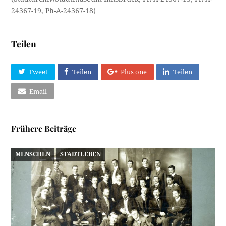
24367-19, Ph-A-24367-18)
Teilen
Tweet
Teilen
Plus one
Teilen
Email
Frühere Beiträge
MENSCHEN
STADTLEBEN