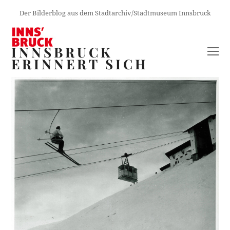
Der Bilderblog aus dem Stadtarchiv/Stadtmuseum Innsbruck
INNSBRUCK
O
ERINNERT SICH
M
M