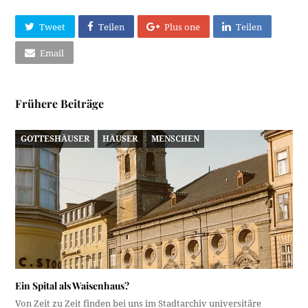
Tweet
Teilen
Plus one
Teilen
Email
Frühere Beiträge
GOTTESHÄUSER
HÄUSER
MENSCHEN
Ein Spital als Waisenhaus?
Von Zeit zu Zeit finden bei uns im Stadtarchiv universitäre