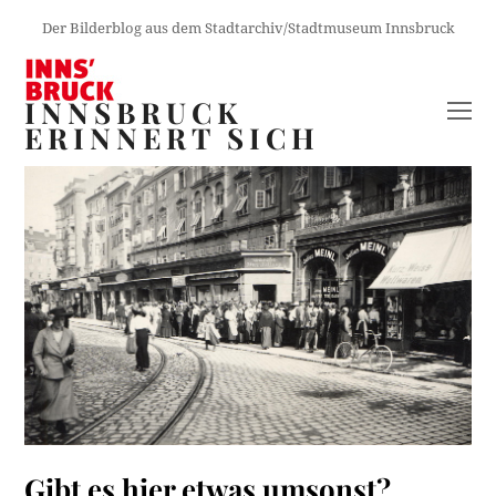
Der Bilderblog aus dem Stadtarchiv/Stadtmuseum Innsbruck
INNSBRUCK
O
ERINNERT SICH
M
M
Gibt es hier etwas umsonst?