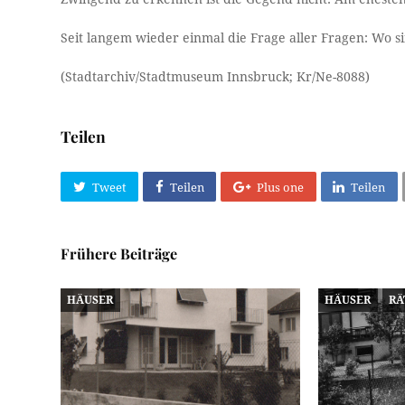
Seit langem wieder einmal die Frage aller Fragen: Wo s
(Stadtarchiv/Stadtmuseum Innsbruck; Kr/Ne-8088)
Teilen
Tweet
Teilen
Plus one
Teilen
Frühere Beiträge
HÄUSER
HÄUSER
RÄ