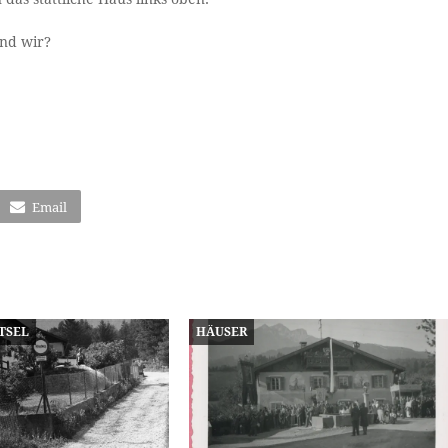
ind wir?
Email
TSEL
HÄUSER