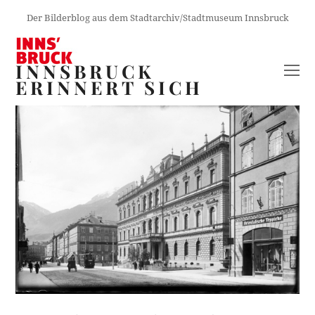
Der Bilderblog aus dem Stadtarchiv/Stadtmuseum Innsbruck
INNSBRUCK
O
ERINNERT SICH
M
M