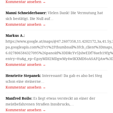
Kommentar ansehen →
Manni Schneiderbauer:
VIelen Dank! Die Vermutung hat
sich bestätigt. Die Null auf…
Kommentar ansehen →
Markus A.:
https://www.google.at/maps/@47.2607358,11.4202172,3a,41.5y
pa.googleapis.com%2Fv1%2Fthumbnail%3Fcb_client%3Dmap
6.027806584327095%26panoid%3DDRcYv5JsIwEDf78aeh19Fg%
entry=ttu&g_ep=EgoyMDI2MDgwMy4wIKXMDSoASAFQAw%3
Kommentar ansehen →
Henriette Stepanek:
Interessant! Da gab es also bei Steg
schon eine steinerne…
Kommentar ansehen →
Manfred Roilo:
Es liegt etwas versteckt an einer der
meistbefahrenen Straßen Innsbrucks,…
Kommentar ansehen →