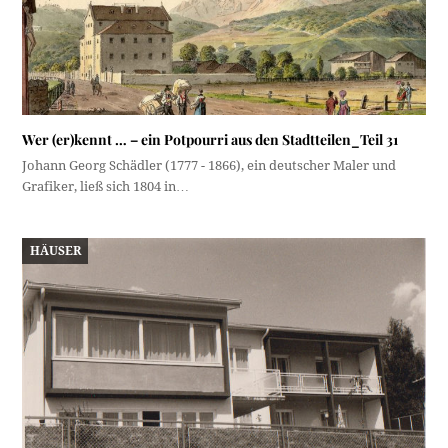
Wer (er)kennt … – ein Potpourri aus den Stadtteilen_Teil 31
Johann Georg Schädler (1777 - 1866), ein deutscher Maler und
Grafiker, ließ sich 1804 in…
HÄUSER