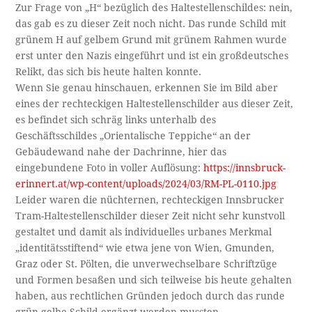
Zur Frage von „H“ bezüglich des Haltestellenschildes: nein,
das gab es zu dieser Zeit noch nicht. Das runde Schild mit
grünem H auf gelbem Grund mit grünem Rahmen wurde
erst unter den Nazis eingeführt und ist ein großdeutsches
Relikt, das sich bis heute halten konnte.
Wenn Sie genau hinschauen, erkennen Sie im Bild aber
eines der rechteckigen Haltestellenschilder aus dieser Zeit,
es befindet sich schräg links unterhalb des
Geschäftsschildes „Orientalische Teppiche“ an der
Gebäudewand nahe der Dachrinne, hier das
eingebundene Foto in voller Auflösung:
https://innsbruck-
erinnert.at/wp-content/uploads/2024/03/RM-PL-0110.jpg
Leider waren die nüchternen, rechteckigen Innsbrucker
Tram-Haltestellenschilder dieser Zeit nicht sehr kunstvoll
gestaltet und damit als individuelles urbanes Merkmal
„identitätsstiftend“ wie etwa jene von Wien, Gmunden,
Graz oder St. Pölten, die unverwechselbare Schriftzüge
und Formen besaßen und sich teilweise bis heute gehalten
haben, aus rechtlichen Gründen jedoch durch das runde
grün-gelbe Schild ergänzt werden mussten.