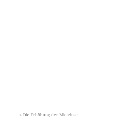
previous
Die Erhöhung der Mietzinse
post: