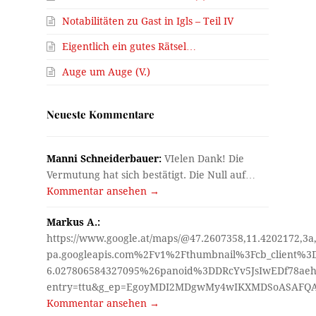
Notabilitäten zu Gast in Igls – Teil IV
Eigentlich ein gutes Rätsel…
Auge um Auge (V.)
Neueste Kommentare
Manni Schneiderbauer:
VIelen Dank! Die
Vermutung hat sich bestätigt. Die Null auf…
Kommentar ansehen →
Markus A.:
https://www.google.at/maps/@47.2607358,11.4202172,3a
pa.googleapis.com%2Fv1%2Fthumbnail%3Fcb_client%
6.027806584327095%26panoid%3DDRcYv5JsIwEDf78aeh
entry=ttu&g_ep=EgoyMDI2MDgwMy4wIKXMDSoASAF
Kommentar ansehen →