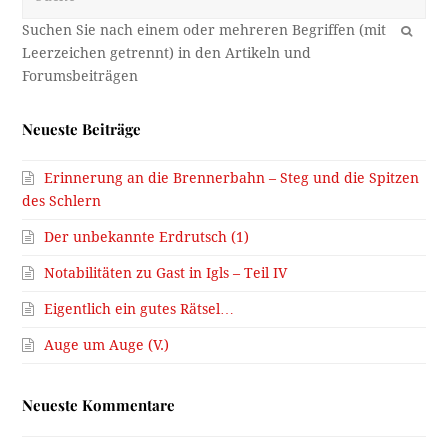
Neueste Kommentare
Manni Schneiderbauer:
VIelen Dank! Die Vermutung hat
sich bestätigt. Die Null auf…
Kommentar ansehen →
Markus A.:
https://www.google.at/maps/@47.2607358,11.4202172,3a,41.5y
pa.googleapis.com%2Fv1%2Fthumbnail%3Fcb_client%3Dmap
6.027806584327095%26panoid%3DDRcYv5JsIwEDf78aeh19Fg%
entry=ttu&g_ep=EgoyMDI2MDgwMy4wIKXMDSoASAFQAw%3
Kommentar ansehen →
Henriette Stepanek:
Interessant! Da gab es also bei Steg
schon eine steinerne…
Kommentar ansehen →
Manfred Roilo:
Es liegt etwas versteckt an einer der
meistbefahrenen Straßen Innsbrucks,…