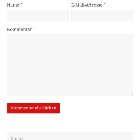
Suche
OK
Neueste Beiträge
Erinnerung an die Brennerbahn – Steg und die Spitzen
des Schlern
Der unbekannte Erdrutsch (1)
Notabilitäten zu Gast in Igls – Teil IV
Eigentlich ein gutes Rätsel…
Auge um Auge (V.)