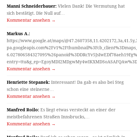
Kommentar ansehen →
Manfred Roilo:
Darf ich es schon sagen - es ist nämlich in…
Kommentar ansehen →
Henriette Stepanek:
Eigentlich nichts als ein mords T H E
A T…
Kommentar ansehen →
Karl Hirsch:
"Wo sind wir? Wie schaut es heute dort aus?"
blieb…
Kommentar ansehen →
Karl Hirsch:
Als Grünfläche blieb das Grundstück noch bis
2005 erhalten, 2007…
Kommentar ansehen →
karl hirsch:
Jetzt heißt es Bleichenweg. Und sieht so aus,
der Standort…
Kommentar ansehen →