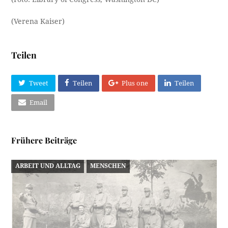
(Verena Kaiser)
Teilen
Tweet
Teilen
Plus one
Teilen
Email
Frühere Beiträge
ARBEIT UND ALLTAG
MENSCHEN