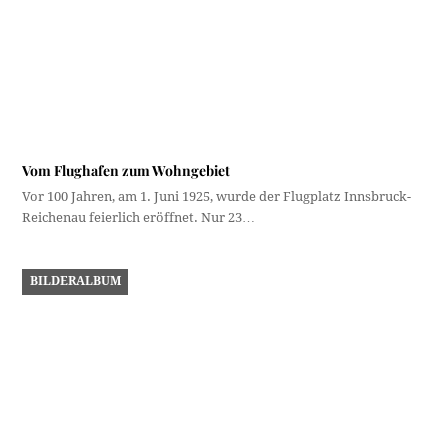
Reichenau feierlich eröffnet. Nur 23…
BILDERALBUM
Schätze aus dem Monopol-Archiv (5)
Natürlich darf sie im Sortiment eines Innsbrucker
Ansichtskartenverlages nicht fehlen - die Maria-Theresien-Straße.
Allerdings handelt…
Dieser Beitrag hat 2 Kommentare