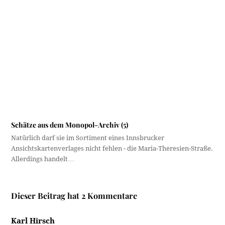
Karl Hirsch
12. Januar 2023 um 10:03 Uhr
Ich hab das – ohne jegliche antimonarchistische Animosität
– für ein Fahndungsfoto gehalten.
Antworten
Hans Pechlaner
12. Januar 2023 um 16:51 Uhr
Ja, hatte auch ‚wanted‘ gelesen.
Antworten
Schreibe einen Kommentar
Deine E-Mail-Adresse wird nicht veröffentlicht.