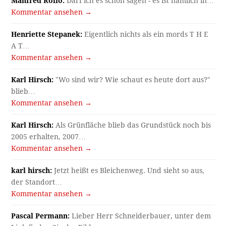
Pascal Permann:
Lieber Herr Schneiderbauer, unter dem
Link finden Sie das Bild…
Kommentar ansehen →
Archiv
Archiv
Kategorien
Allgemein
Arbeit und Alltag
Bilderalbum
Gasthäuser
Gotteshäuser