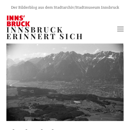
Der Bilderblog aus dem Stadtarchiv/Stadtmuseum Innsbruck
INNSBRUCK
O
ERINNERT SICH
M
M