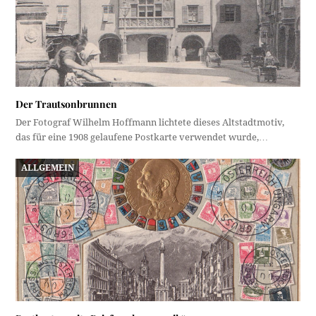
Der Trautsonbrunnen
Der Fotograf Wilhelm Hoffmann lichtete dieses Altstadtmotiv,
das für eine 1908 gelaufene Postkarte verwendet wurde,…
ALLGEMEIN