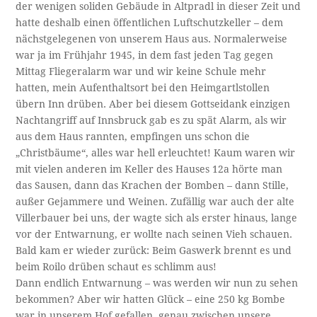
der wenigen soliden Gebäude in Altpradl in dieser Zeit und
hatte deshalb einen öffentlichen Luftschutzkeller – dem
nächstgelegenen von unserem Haus aus. Normalerweise
war ja im Frühjahr 1945, in dem fast jeden Tag gegen
Mittag Fliegeralarm war und wir keine Schule mehr
hatten, mein Aufenthaltsort bei den Heimgartlstollen
übern Inn drüben. Aber bei diesem Gottseidank einzigen
Nachtangriff auf Innsbruck gab es zu spät Alarm, als wir
aus dem Haus rannten, empfingen uns schon die
„Christbäume“, alles war hell erleuchtet! Kaum waren wir
mit vielen anderen im Keller des Hauses 12a hörte man
das Sausen, dann das Krachen der Bomben – dann Stille,
außer Gejammere und Weinen. Zufällig war auch der alte
Villerbauer bei uns, der wagte sich als erster hinaus, lange
vor der Entwarnung, er wollte nach seinen Vieh schauen.
Bald kam er wieder zurück: Beim Gaswerk brennt es und
beim Roilo drüben schaut es schlimm aus!
Dann endlich Entwarnung – was werden wir nun zu sehen
bekommen? Aber wir hatten Glück – eine 250 kg Bombe
war in unserem Hof gefallen, genau zwischen unsere