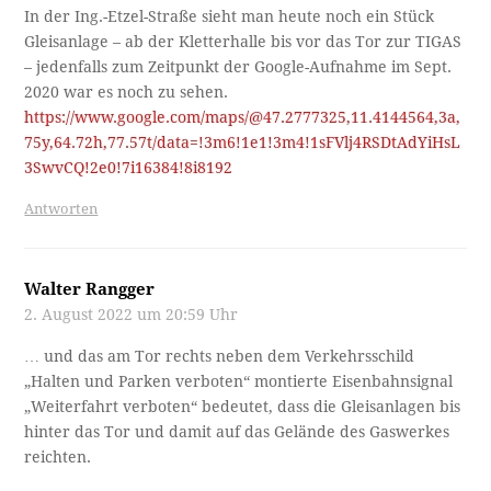
In der Ing.-Etzel-Straße sieht man heute noch ein Stück
Gleisanlage – ab der Kletterhalle bis vor das Tor zur TIGAS
– jedenfalls zum Zeitpunkt der Google-Aufnahme im Sept.
2020 war es noch zu sehen.
https://www.google.com/maps/@47.2777325,11.4144564,3a,
75y,64.72h,77.57t/data=!3m6!1e1!3m4!1sFVlj4RSDtAdYiHsL
3SwvCQ!2e0!7i16384!8i8192
Antworten
Walter Rangger
2. August 2022 um 20:59 Uhr
… und das am Tor rechts neben dem Verkehrsschild
„Halten und Parken verboten“ montierte Eisenbahnsignal
„Weiterfahrt verboten“ bedeutet, dass die Gleisanlagen bis
hinter das Tor und damit auf das Gelände des Gaswerkes
reichten.