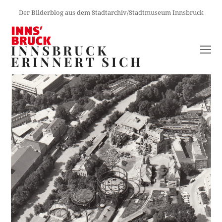
Der Bilderblog aus dem Stadtarchiv/Stadtmuseum Innsbruck
INNSBRUCK
O
ERINNERT SICH
M
M