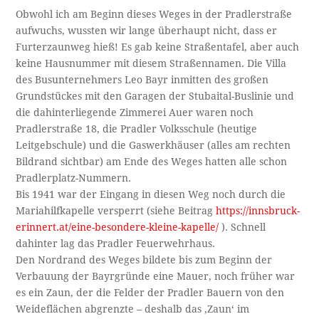
Obwohl ich am Beginn dieses Weges in der Pradlerstraße
aufwuchs, wussten wir lange überhaupt nicht, dass er
Furterzaunweg hieß! Es gab keine Straßentafel, aber auch
keine Hausnummer mit diesem Straßennamen. Die Villa
des Busunternehmers Leo Bayr inmitten des großen
Grundstückes mit den Garagen der Stubaital-Buslinie und
die dahinterliegende Zimmerei Auer waren noch
Pradlerstraße 18, die Pradler Volksschule (heutige
Leitgebschule) und die Gaswerkhäuser (alles am rechten
Bildrand sichtbar) am Ende des Weges hatten alle schon
Pradlerplatz-Nummern.
Bis 1941 war der Eingang in diesen Weg noch durch die
Mariahilfkapelle versperrt (siehe Beitrag
https://innsbruck-
erinnert.at/eine-besondere-kleine-kapelle/
). Schnell
dahinter lag das Pradler Feuerwehrhaus.
Den Nordrand des Weges bildete bis zum Beginn der
Verbauung der Bayrgründe eine Mauer, noch früher war
es ein Zaun, der die Felder der Pradler Bauern von den
Weideflächen abgrenzte – deshalb das ‚Zaun‘ im