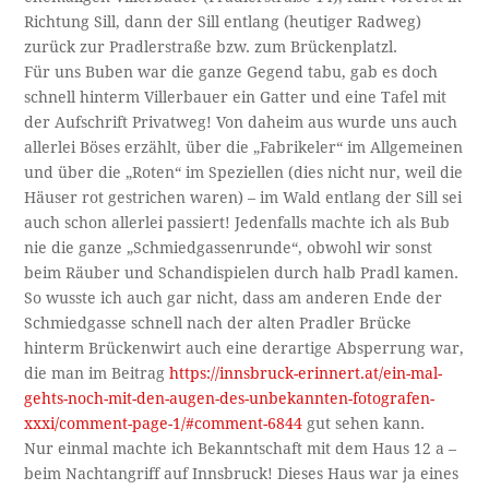
Richtung Sill, dann der Sill entlang (heutiger Radweg)
zurück zur Pradlerstraße bzw. zum Brückenplatzl.
Für uns Buben war die ganze Gegend tabu, gab es doch
schnell hinterm Villerbauer ein Gatter und eine Tafel mit
der Aufschrift Privatweg! Von daheim aus wurde uns auch
allerlei Böses erzählt, über die „Fabrikeler“ im Allgemeinen
und über die „Roten“ im Speziellen (dies nicht nur, weil die
Häuser rot gestrichen waren) – im Wald entlang der Sill sei
auch schon allerlei passiert! Jedenfalls machte ich als Bub
nie die ganze „Schmiedgassenrunde“, obwohl wir sonst
beim Räuber und Schandispielen durch halb Pradl kamen.
So wusste ich auch gar nicht, dass am anderen Ende der
Schmiedgasse schnell nach der alten Pradler Brücke
hinterm Brückenwirt auch eine derartige Absperrung war,
die man im Beitrag
https://innsbruck-erinnert.at/ein-mal-
gehts-noch-mit-den-augen-des-unbekannten-fotografen-
xxxi/comment-page-1/#comment-6844
gut sehen kann.
Nur einmal machte ich Bekanntschaft mit dem Haus 12 a –
beim Nachtangriff auf Innsbruck! Dieses Haus war ja eines