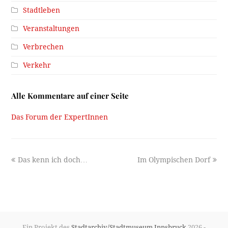
Stadtleben
Veranstaltungen
Verbrechen
Verkehr
Alle Kommentare auf einer Seite
Das Forum der ExpertInnen
previous
next
Das kenn ich doch…
Im Olympischen Dorf
post:
post:
Ein Projekt des
Stadtarchiv/Stadtmuseum Innsbruck
2026 -