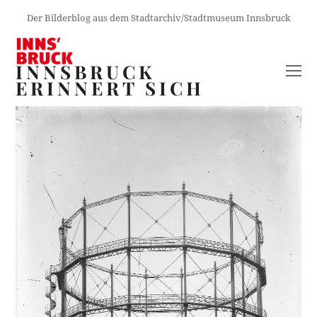
Der Bilderblog aus dem Stadtarchiv/Stadtmuseum Innsbruck
INNSBRUCK
O
ERINNERT SICH
M
M