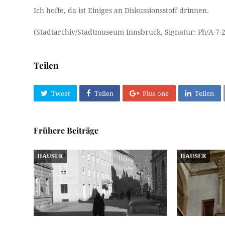
Ich hoffe, da ist Einiges an Diskussionsstoff drinnen.
(Stadtarchiv/Stadtmuseum Innsbruck, Signatur: Ph/A-7-
Teilen
Tweet
Teilen
Plus one
Teilen
Frühere Beiträge
HÄUSER
HÄUSER