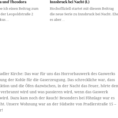
a und Theodora
Innsbruck bei Nacht (I.)
e ich einen Beitrag zum
Hochoffiziell startet mit diesem Beitrag
 der Leopoldstraße 2
die neue Serie zu Innsbruck bei Nacht. Eh
Fokus…
es aber…
Pradler Kirche: Das war für uns das Horrorbauwerk des Gaswerks
ung der Kohle für die Gaserzeugung. Das schreckliche war, dass
ktion und die Öfen dazwischen, in der Nacht das Feuer, hörte de
s verbrannt wird und was passieren wird, wenn das Gaswerk
 wird. Dazu kam noch der Rauch! Besonders bei Föhnlage war es
ht. Unsere Wohnung war an der Südseite von Pradlerstraße 15 –
r!