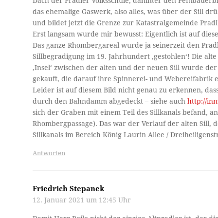
Dach der Pradler Volksschule, dahinter den Pembauerblo
das ehemalige Gaswerk, also alles, was über der Sill drü
und bildet jetzt die Grenze zur Katastralgemeinde Pradl
Erst langsam wurde mir bewusst: Eigentlich ist auf die
Das ganze Rhombergareal wurde ja seinerzeit den Prad
Sillbegradigung im 19. Jahrhundert ‚gestohlen‘! Die alte
‚Insel‘ zwischen der alten und der neuen Sill wurde d
gekauft, die darauf ihre Spinnerei- und Webereifabrik e
Leider ist auf diesem Bild nicht genau zu erkennen, das
durch den Bahndamm abgedeckt – siehe auch
http://in
sich der Graben mit einem Teil des Sillkanals befand, 
Rhombergpassage). Das war der Verlauf der alten Sill, 
Sillkanals im Bereich König Laurin Allee / Dreiheiligenst
Antworten
Friedrich Stepanek
12. Januar 2021 um 12:45 Uhr