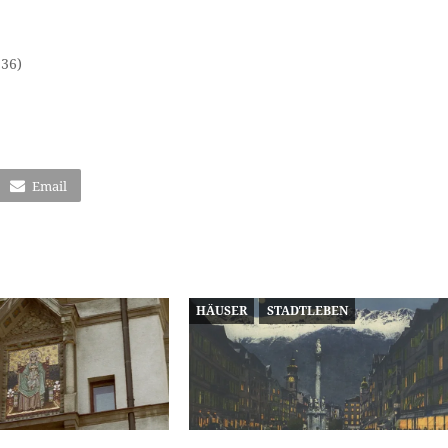
236)
Email
HÄUSER
STADTLEBEN