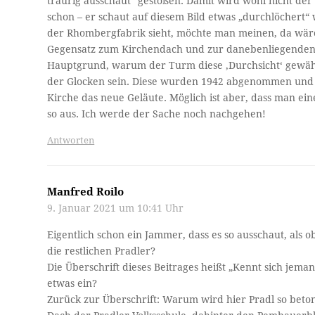
traurig ausschaut“ gestoßen. Damit wird wohl nicht de
schon – er schaut auf diesem Bild etwas „durchlöchert
der Rhombergfabrik sieht, möchte man meinen, da wär
Gegensatz zum Kirchendach und zur danebenliegenden 
Hauptgrund, warum der Turm diese ‚Durchsicht‘ gewähr
der Glocken sein. Diese wurden 1942 abgenommen und 
Kirche das neue Geläute. Möglich ist aber, dass man ein
so aus. Ich werde der Sache noch nachgehen!
Antworten
Manfred Roilo
9. Januar 2021 um 10:41 Uhr
Eigentlich schon ein Jammer, dass es so ausschaut, als 
die restlichen Pradler?
Die Überschrift dieses Beitrages heißt „Kennt sich jeman
etwas ein?
Zurück zur Überschrift: Warum wird hier Pradl so beton