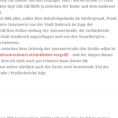
ck, die Häuser um den Leipziger Platz / Körnerstraße (??) und
ben liegt (die Sill fließt ja zwischen der Ruine und dem Gaskessel
).
sem Bild alles, außer dem Bahnhofsgelände im Vordergrund, Pradl!
lern (Amrasern) von der Stadt Insbruck im Zuge der
 Sill floss früher entlang der Amraserstraße, die verbleibende
er Stadt Innsbruck zugeschlagen und von den Vorarlbergern
rrichteten.
s zwischen dem Gehsteig der Amraserstraße (die Straße selbst ist
nsbruck-erinnert.at/ein-kleiner-vorgriff/
– und der langen Mauer
an dem ich mich noch gut erinnern kann (heute die
dem weiter nördlich auch der heute noch bestehende Teil des
raße / Pradlerbrücke folgt.