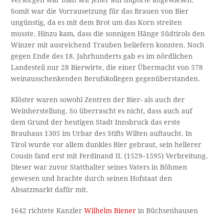
versorgen war man seit jeher auf Importe angewiesen.
Somit war die Vorrausetzung für das Brauen von Bier
ungünstig, da es mit dem Brot um das Korn streiten
musste. Hinzu kam, dass die sonnigen Hänge Südtirols den
Winzer mit ausreichend Trauben beliefern konnten. Noch
gegen Ende des 18. Jahrhunderts gab es im nördlichen
Landesteil nur 28 Bierwirte, die einer Übermacht von 578
weinausschenkenden Berufskollegen gegenüberstanden.
Klöster waren sowohl Zentren der Bier- als auch der
Weinherstellung. So überrascht es nicht, dass auch auf
dem Grund der heutigen Stadt Innsbruck das erste
Brauhaus 1305 im Urbar des Stifts Wilten auftaucht. In
Tirol wurde vor allem dunkles Bier gebraut, sein hellerer
Cousin fand erst mit Ferdinand II. (1529–1595) Verbreitung.
Dieser war zuvor Statthalter seines Vaters in Böhmen
gewesen und brachte durch seinen Hofstaat den
Absatzmarkt dafür mit.
1642 richtete Kanzler
Wilhelm Biener
in Büchsenhausen