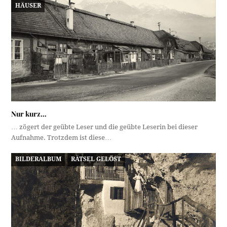
HÄUSER
Nur kurz…
… zögert der geübte Leser und die geübte Leserin bei dieser
Aufnahme. Trotzdem ist diese…
BILDERALBUM
RÄTSEL GELÖST