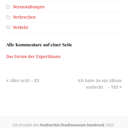
Veranstaltungen
Verbrechen
Verkehr
Alle Kommentare auf einer Seite
Das Forum der ExpertInnen
previous
next
Alles Arzl! – XX
Ich habe da ein Album
post:
post:
entdeckt… – VIII
Ein Projekt des
Stadtarchiv/Stadtmuseum Innsbruck
2026 -