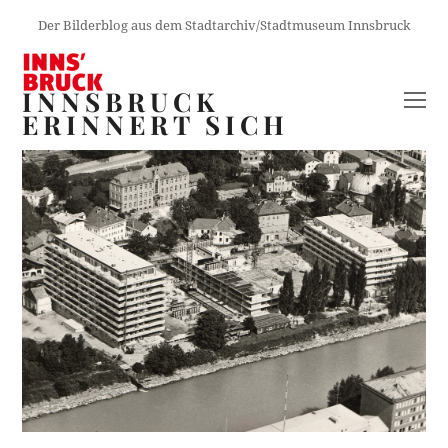
Der Bilderblog aus dem Stadtarchiv/Stadtmuseum Innsbruck
INNSBRUCK
O
ERINNERT SICH
M
M