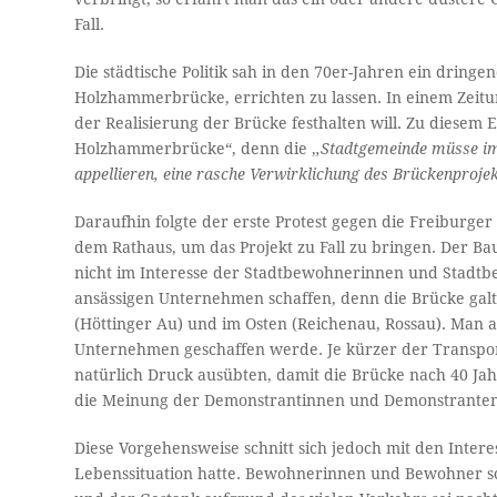
Fall.
Die städtische Politik sah in den 70er-Jahren ein dring
Holzhammerbrücke, errichten zu lassen. In einem Zeitu
der Realisierung der Brücke festhalten will. Zu diesem 
Holzhammerbrücke“, denn die ,
,Stadtgemeinde müsse im
appellieren, eine rasche Verwirklichung des Brückenprojek
Daraufhin folgte der erste Protest gegen die Freiburge
dem Rathaus, um das Projekt zu Fall zu bringen. Der B
nicht im Interesse der Stadtbewohnerinnen und Stadtb
ansässigen Unternehmen schaffen, denn die Brücke galt
(Höttinger Au) und im Osten (Reichenau, Rossau). Man a
Unternehmen geschaffen werde. Je kürzer der Transport
natürlich Druck ausübten, damit die Brücke nach 40 J
die Meinung der Demonstrantinnen und Demonstranten
Diese Vorgehensweise schnitt sich jedoch mit den Inter
Lebenssituation hatte. Bewohnerinnen und Bewohner sc