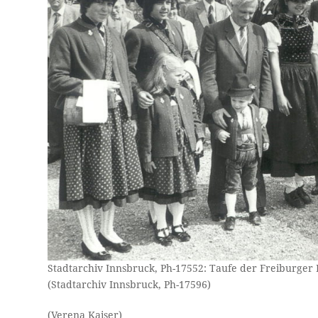
Stadtarchiv Innsbruck, Ph-17552: Taufe der Freiburger
(Stadtarchiv Innsbruck, Ph-17596)
(Verena Kaiser)