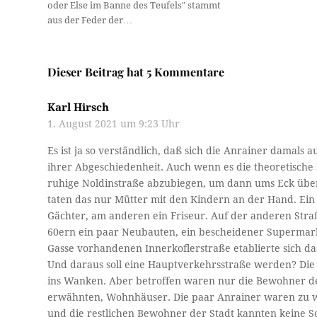
oder Else im Banne des Teufels" stammt
aus der Feder der…
Dieser Beitrag hat 5 Kommentare
Karl Hirsch
1. August 2021 um 9:23 Uhr
Es ist ja so verständlich, daß sich die Anrainer damal
ihrer Abgeschiedenheit. Auch wenn es die theoretische
ruhige Noldinstraße abzubiegen, um dann ums Eck über
taten das nur Mütter mit den Kindern an der Hand. Ein 
Gächter, am anderen ein Friseur. Auf der anderen Stra
60ern ein paar Neubauten, ein bescheidener Supermark
Gasse vorhandenen Innerkoflerstraße etablierte sich das
Und daraus soll eine Hauptverkehrsstraße werden? Die
ins Wanken. Aber betroffen waren nur die Bewohner de
erwähnten, Wohnhäuser. Die paar Anrainer waren zu we
und die restlichen Bewohner der Stadt kannten keine So