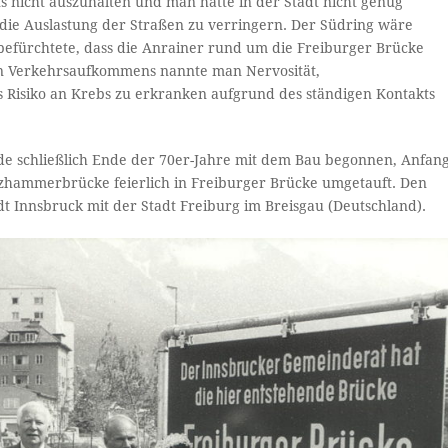
s nicht auszuhalten und man hätte in der Stadt nicht genug
 die Auslastung der Straßen zu verringern. Der Südring wäre
 befürchtete, dass die Anrainer rund um die Freiburger Brücke
ten Verkehrsaufkommens nannte man Nervosität,
Risiko an Krebs zu erkranken aufgrund des ständigen Kontakts
e schließlich Ende der 70er-Jahre mit dem Bau begonnen, Anfan
olzhammerbrücke feierlich in Freiburger Brücke umgetauft. Den
dt Innsbruck mit der Stadt Freiburg im Breisgau (Deutschland).