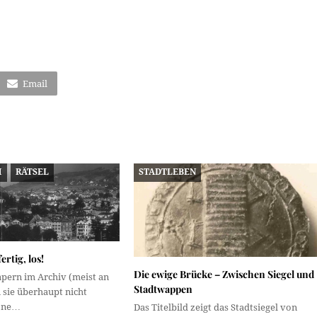
Email
M
RÄTSEL
STADTLEBEN
ertig, los!
Die ewige Brücke – Zwischen Siegel und
pern im Archiv (meist an
Stadtwappen
 sie überhaupt nicht
höne…
Das Titelbild zeigt das Stadtsiegel von