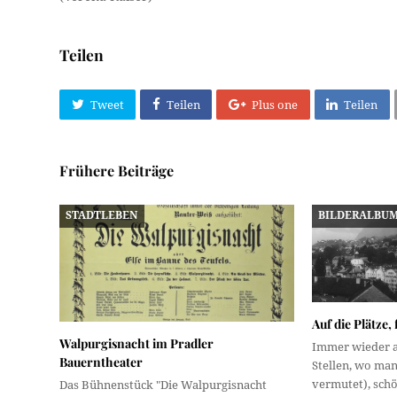
Teilen
Tweet
Teilen
Plus one
Teilen
Frühere Beiträge
STADTLEBEN
BILDERALBU
Auf die Plätze, f
Walpurgisnacht im Pradler
Immer wieder a
Bauerntheater
Stellen, wo man
vermutet), sc
Das Bühnenstück "Die Walpurgisnacht