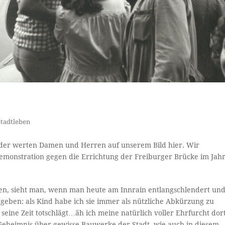
Stadtleben
 der werten Damen und Herren auf unserem Bild hier. Wir
Demonstration gegen die Errichtung der Freiburger Brücke im Jah
ben, sieht man, wenn man heute am Innrain entlangschlendert un
egeben: als Kind habe ich sie immer als nützliche Abkürzung zu
ine Zeit totschlägt…äh ich meine natürlich voller Ehrfurcht dor
 Geheimnis über gewisse Bauwerke der Stadt, wie auch in diesem