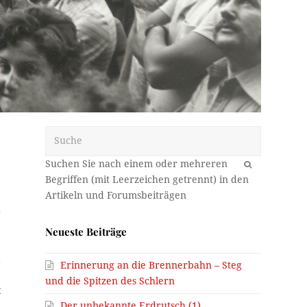
Suche
OK
r
Neueste Beiträge
d
Erinnerung an die Brennerbahn – Steg
und die Spitzen des Schlern
t
Der unbekannte Erdrutsch (1)