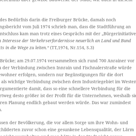
endes Bedürfnis darin die Freiburger Brücke, damals noch
ngsbericht vom Juli 1974 schrieb man, dass die Stadtführung an
Entschluss kam man trotz eines Gesprächs mit der „Bürgerinitiativ
 Interesse der Verkehrserfordernisse neuerlich an Land und Bund
ts in die Wege zu leiten.“
(TT,1974, Nr.154, S.3)
r Brücke; am 29.07.1974 versammelten sich rund 700 Anrainer vor
au der Verbindung zwischen Innrain und Fischnalerstraße würde
ewohner erfolgen, sondern nur Begünstigungen für die dort
 als wichtige Verbindung zwischen dem Industriegebiet im Weste
rgumentierte damit, dass so eine schnellere Verbindung für die
weg desto größer ist der Profit für die Unternehmen, weshalb si
ahren Planung endlich gebaut werden würde. Das war zumindest
.
essen der Bevölkerung, die vor allem Sorge um ihre Wohn- und
hilderten zuvor schon eine gesunkene Lebensqualität, der Lärm