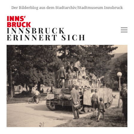
Der Bilderblog aus dem Stadtarchiv/Stadtmuseum Innsbruck
INNSBRUCK
O
ERINNERT SICH
M
M