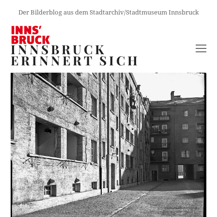
Der Bilderblog aus dem Stadtarchiv/Stadtmuseum Innsbruck
INNSBRUCK
O
ERINNERT SICH
M
M