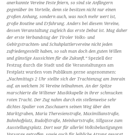
anerkannte Vereine Feste feiern, so sind sie Anfängern
gegenüber im Vorteile, denn sie besitzen nicht nur einen
großen Anhang, sondern auch, was noch mehr wert ist,
große Routine und Erfahrung. Anders bei diesem Vereine,
dessen Veranstaltung zugleich das erste Debut ist. Mag daher
der erste Verbandstag der Tiroler Volks- und
Gebirgstrachten- und Schuhplattlervereine nicht jeden
zufriedengestellt haben, so sah man doch den guten Willen
und günstige Aussichten für die Zukunft.“
Speziell der
Festzug durch die Stadt und die Veranstaltungen am
Festplatz wurden vom Publikum gerne angenommen:
„
Nachmittags 2 Uhr stellte sich der Trachtenzug am Innrain
auf, an welchem 36 Vereine teilnahmen. An der Spitze
marschierte die Wiltener Musikkapelle in ihrer schmucken
roten Tracht. Der Zug nahm durch ein stellenweise sehr
dichtes Spalier von Zuschauern seinen Weg über den
Marktgraben, Maria Theresienstraße, Maximilianstraße,
Bahnhofplatz, Rudolfstraße, Meinhartstraße, Sillgasse zum
Ausstellungsplatz. Dort war für allerlei Volksbelustigungen
Vorsorge getroffen, sowie auch für leibliche Atzung gesorgt.