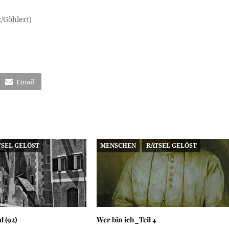
/Göhlert)
Email
TSEL GELÖST
MENSCHEN
RÄTSEL GELÖST
d (92)
Wer bin ich_Teil 4