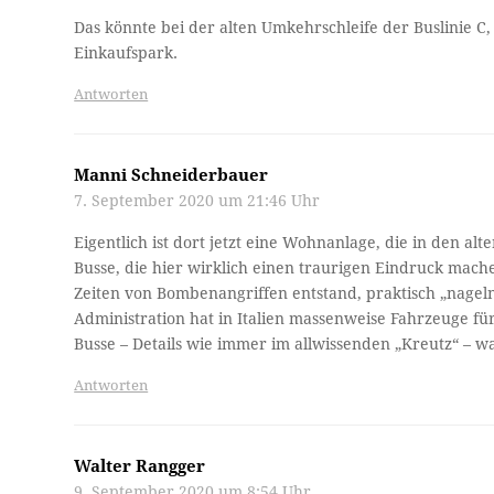
Das könnte bei der alten Umkehrschleife der Buslinie C, 
Einkaufspark.
Antworten
Manni Schneiderbauer
7. September 2020 um 21:46 Uhr
Eigentlich ist dort jetzt eine Wohnanlage, die in den al
Busse, die hier wirklich einen traurigen Eindruck mach
Zeiten von Bombenangriffen entstand, praktisch „nageln
Administration hat in Italien massenweise Fahrzeuge für 
Busse – Details wie immer im allwissenden „Kreutz“ – w
Antworten
Walter Rangger
9. September 2020 um 8:54 Uhr