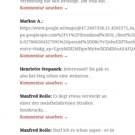
Vermutung hat sich bestätigt. Die Null auf…
Kommentar ansehen →
Markus A.:
https://www.google.at/maps/@47.2607358,11.4202172,3a
pa.googleapis.com%2Fv1%2Fthumbnail%3Fcb_client%
6.027806584327095%26panoid%3DDRcYv5JsIwEDf78aeh
entry=ttu&g_ep=EgoyMDI2MDgwMy4wIKXMDSoASAF
Kommentar ansehen →
Henriette Stepanek:
Interessant! Da gab es
also bei Steg schon eine steinerne…
Kommentar ansehen →
Manfred Roilo:
Es liegt etwas versteckt an
einer der meistbefahrenen Straßen
Innsbrucks,…
Kommentar ansehen →
Manfred Roilo:
Darf ich es schon sagen - es ist