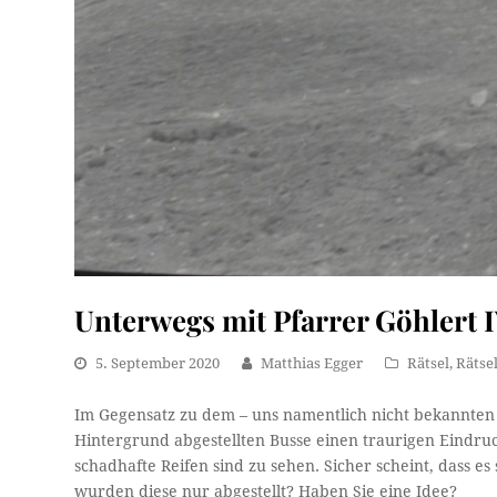
Unterwegs mit Pfarrer Göhlert 
5. September 2020
Matthias Egger
Rätsel
,
Rätsel
Im Gegensatz zu dem – uns namentlich nicht bekannten 
Hintergrund abgestellten Busse einen traurigen Eindruc
schadhafte Reifen sind zu sehen. Sicher scheint, dass 
wurden diese nur abgestellt? Haben Sie eine Idee?