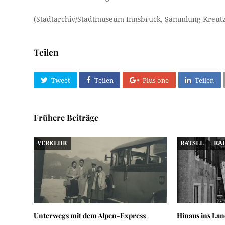
(Stadtarchiv/Stadtmuseum Innsbruck, Sammlung Kreutz
Teilen
Tweet
Teilen
Plus one
Teilen
Frühere Beiträge
VERKEHR
RÄTSEL
RÄ
Unterwegs mit dem Alpen-Express
Hinaus ins Lan