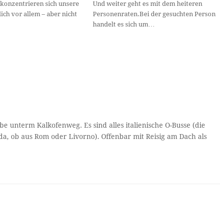
 konzentrieren sich unsere
Und weiter geht es mit dem heiteren
ich vor allem – aber nicht
Personenraten.Bei der gesuchten Person
handelt es sich um…
e unterm Kalkofenweg. Es sind alles italienische O-Busse (die
eda, ob aus Rom oder Livorno). Offenbar mit Reisig am Dach als