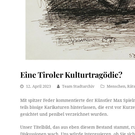
Eine Tiroler Kulturtragödie?
12. April 2023
Team Stadtarchiv
Menschen
,
Räts
Mit spitzer Feder kommentierte der Künstler Max Spielm
teils bissige Karikaturen hinterlassen, die erst vor Kur
gesichtet und penibel verzeichnet wurden.
Unser Titelbild, das aus eben diesem Bestand stammt, r
Diskussionen wach. Uns würde interessieren, ob Sie sic