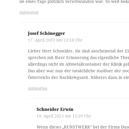
sie eines Tage plötzlich verschwunden war. So weit bekan
Antworten
Josef Schönegger
17. April 2023 um 23:18 Uhr
Lieber Herr Schneider, Sie sind anscheinend der E
sprechen mit Ihrer Erinnerung das eigentliche Thema
allerdings nicht im Altmetallcontainer der Klinik g
Das aber war nun der tatsächliche Auslöser der n
Österreichs der Nachkriegszeit. Näheres dazu in ei
Antworten
Schneider Erwin
19. April 2023 um 15:29 Uhr
Wenn dieses „KUNSTWERK“ bei der Firma Dusche