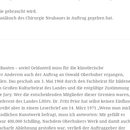
sie gebraucht wird.
anlässch des Chirurgie Neubaues in Auftrag gegeben hat.
Bauten – soviel Geldanteil muss für die künstlerische
ter Anderem auch der Auftrag an Oswald Oberhuber ergangen,
ellen. Das geschah am 3. Mai 1968 durch den Fachbeirat für bilden
en Großen Kulturbeirat des Landes und die entgültige Zustimmung
e Jury. Wer die entscheidenden Mitglieder dieser Gremien waren
ferent des Landes LHStv. Dr. Fritz Prior hat selbst keinen Einflus
reibt aber in einem Leserbrief am 14. März 1971 „Wenn man mic
dlichen Kunstwerk befragt, muss ich antworten: Mir gefällt es
 war 400.000 Schilling, Nachdem Oberhubers Werk und damit auc
f scharfe Ablehnung gestoßen war, verließ der Auftraggeber der