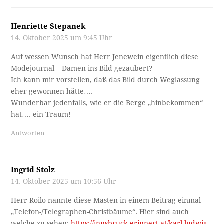
Henriette Stepanek
14. Oktober 2025 um 9:45 Uhr
Auf wessen Wunsch hat Herr Jenewein eigentlich diese
Modejournal – Damen ins Bild gezaubert?
Ich kann mir vorstellen, daß das Bild durch Weglassung
eher gewonnen hätte….
Wunderbar jedenfalls, wie er die Berge „hinbekommen“
hat…. ein Traum!
Antworten
Ingrid Stolz
14. Oktober 2025 um 10:56 Uhr
Herr Roilo nannte diese Masten in einem Beitrag einmal
„Telefon-/Telegraphen-Christbäume“. Hier sind auch
welche zu sehen:
https://innsbruck-erinnert.at/karl-ludwig-