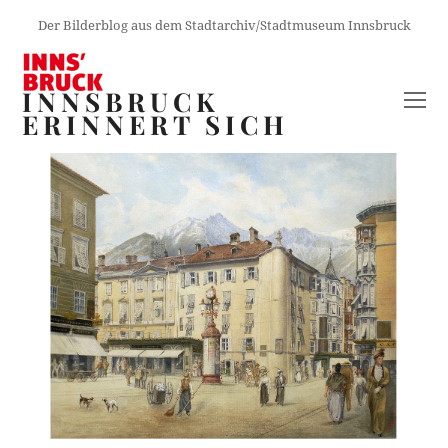
Der Bilderblog aus dem Stadtarchiv/Stadtmuseum Innsbruck
INNSBRUCK
O
ERINNERT SICH
M
M