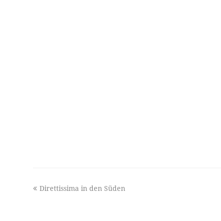
previous
Direttissima in den Süden
post: