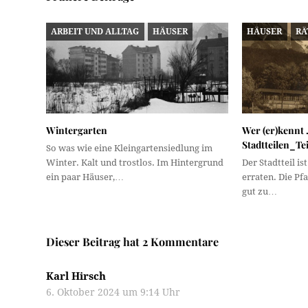
ARBEIT UND ALLTAG
HÄUSER
HÄUSER
RÄ
Wintergarten
Wer (er)kennt 
Stadtteilen_Tei
So was wie eine Kleingartensiedlung im
Winter. Kalt und trostlos. Im Hintergrund
Der Stadtteil is
ein paar Häuser,…
erraten. Die Pf
gut zu…
Dieser Beitrag hat 2 Kommentare
Karl Hirsch
6. Oktober 2024 um 9:14 Uhr