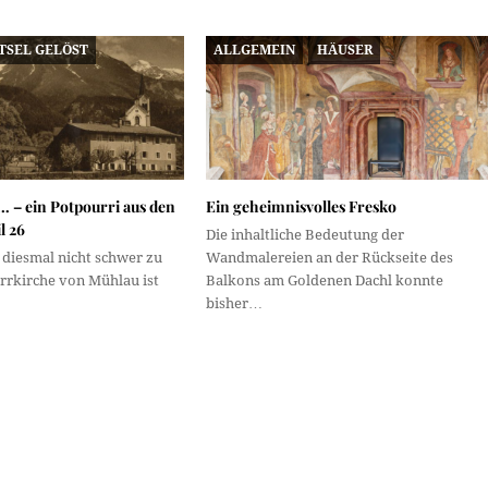
TSEL GELÖST
ALLGEMEIN
HÄUSER
… – ein Potpourri aus den
Ein geheimnisvolles Fresko
l 26
Die inhaltliche Bedeutung der
t diesmal nicht schwer zu
Wandmalereien an der Rückseite des
arrkirche von Mühlau ist
Balkons am Goldenen Dachl konnte
bisher…