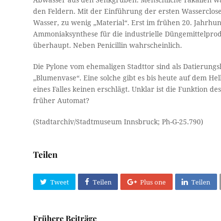
Abwässer aus den Senkgruben. Menschliche Fäkalien wa
den Feldern. Mit der Einführung der ersten Wasserclose
Wasser, zu wenig „Material“. Erst im frühen 20. Jahrh
Ammoniaksynthese für die industrielle Düngemittelpro
überhaupt. Neben Penicillin wahrscheinlich.
Die Pylone vom ehemaligen Stadttor sind als Datierungs
„Blumenvase“. Eine solche gibt es bis heute auf dem Helb
eines Falles keinen erschlägt. Unklar ist die Funktion de
früher Automat?
(Stadtarchiv/Stadtmuseum Innsbruck; Ph-G-25.790)
Teilen
Tweet
Teilen
Plus one
Teilen
Frühere Beiträge