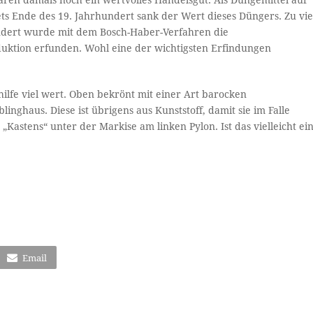
ren damals noch ein wertvolles Handelsgut. Als Düngemittel auf
ts Ende des 19. Jahrhundert sank der Wert dieses Düngers. Zu vie
undert wurde mit dem Bosch-Haber-Verfahren die
duktion erfunden. Wohl eine der wichtigsten Erfindungen
hilfe viel wert. Oben bekrönt mit einer Art barocken
linghaus. Diese ist übrigens aus Kunststoff, damit sie im Falle
s „Kastens“ unter der Markise am linken Pylon. Ist das vielleicht ei
Email