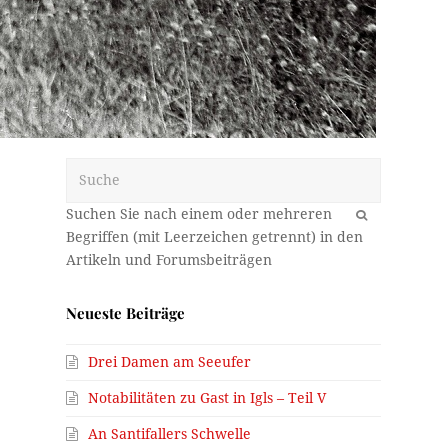
Suche
OK
Neueste Beiträge
Drei Damen am Seeufer
Notabilitäten zu Gast in Igls – Teil V
e
An Santifallers Schwelle