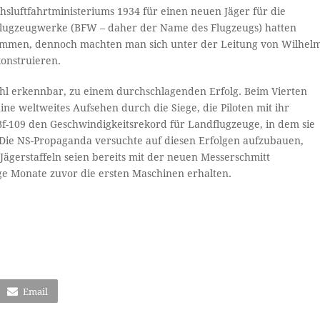
hsluftfahrtministeriums 1934 für einen neuen Jäger für die
en Flugzeugwerke (BFW – daher der Name des Flugzeugs) hatten
kommen, dennoch machten man sich unter der Leitung von Wilhel
onstruieren.
ahl erkennbar, zu einem durchschlagenden Erfolg. Beim Vierten
ine weltweites Aufsehen durch die Siege, die Piloten mit ihr
Bf-109 den Geschwindigkeitsrekord für Landflugzeuge, in dem sie
 Die NS-Propaganda versuchte auf diesen Erfolgen aufzubauen,
Jägerstaffeln seien bereits mit der neuen Messerschmitt
ige Monate zuvor die ersten Maschinen erhalten.
Email