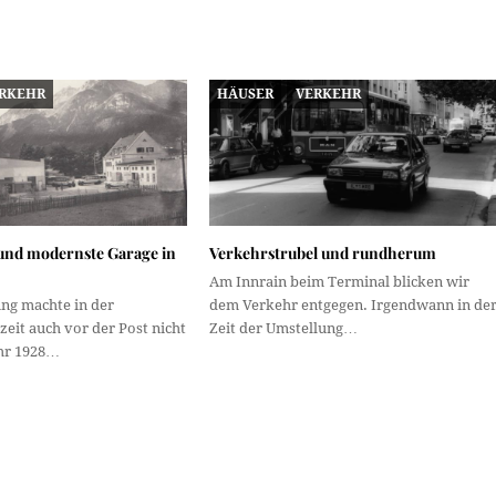
RKEHR
HÄUSER
VERKEHR
 und modernste Garage in
Verkehrstrubel und rundherum
Am Innrain beim Terminal blicken wir
ung machte in der
dem Verkehr entgegen. Irgendwann in de
eit auch vor der Post nicht
Zeit der Umstellung…
ahr 1928…