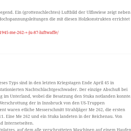
egend. Ein (grottenschlechtes) Luftbild der Ulfiswiese zeigt neben
Hochspannungsleitungen die mit diesen Holzkonstrukten errichtet
945-me-262-+-ju-87-luftwaffe/
eses Typs sind in den letzten Kriegstagen Ende April 45 in
stationierten Nachtschlachtgeschwader. Der einzige Abschuß bei
ng im Unterland, wobei die Besatzung den Stuka notlanden konnte
r Verschrottung der in Innsbruck von den US-Truppen
t waren etliche Messerschmitt Strahljäger Me 262, die ersten
111. Eine Me 262 und ein Stuka landeten in der Reichenau. Von
nd Internetseiten.
tplatzes, auf dem alle verschrotteten Maschinen auf einem Haufe