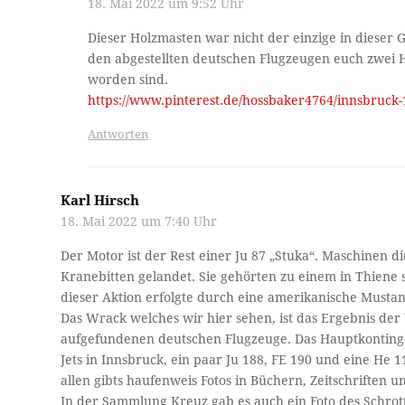
18. Mai 2022 um 9:52 Uhr
Dieser Holzmasten war nicht der einzige in dieser G
den abgestellten deutschen Flugzeugen euch zwei 
worden sind.
https://www.pinterest.de/hossbaker4764/innsbruck-1
Antworten
Karl Hirsch
18. Mai 2022 um 7:40 Uhr
Der Motor ist der Rest einer Ju 87 „Stuka“. Maschinen di
Kranebitten gelandet. Sie gehörten zu einem in Thiene 
dieser Aktion erfolgte durch eine amerikanische Musta
Das Wrack welches wir hier sehen, ist das Ergebnis de
aufgefundenen deutschen Flugzeuge. Das Hauptkontingen
Jets in Innsbruck, ein paar Ju 188, FE 190 und eine He 
allen gibts haufenweis Fotos in Büchern, Zeitschriften u
In der Sammlung Kreuz gab es auch ein Foto des Schrot