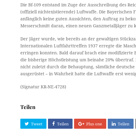
Die Bf-109 entstand im Zuge der Ausschreibung des Reic
(offiziell nichtexistierende) Luftwaffe. Die Bayerisch
anfänglich keine guten Aussichten, den Auftrag zu be
Messerschmitt daran, einen neuen Ganzmetalljäger zu k
Der Jäger wurde, wie bereits an der gewaltigen Stückz
Internationalen Luftfahrttreffen 1937 erregte die Masch
erringen konnten. Bald darauf brach eine modifizierte 
die bisherige Höchstleistung um beinahe 20% übertraf.
nicht zuletzt durch die Behauptung, sämtliche deutsche 
ausgerüstet – in Wahrheit hatte die Luftwaffe erst wen
(Signatur KR-NE-4728)
Teilen
Tweet
Teilen
Plus one
Teilen