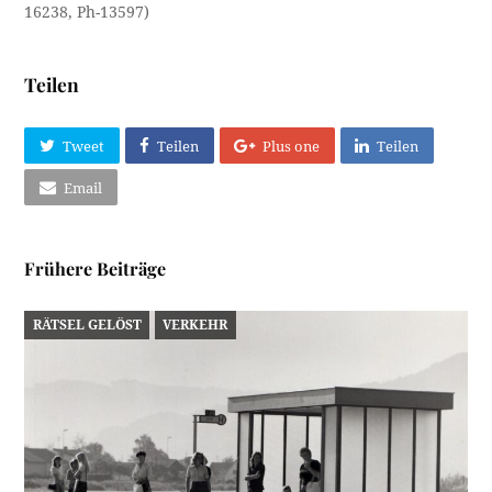
16238, Ph-13597)
Teilen
Tweet
Teilen
Plus one
Teilen
Email
Frühere Beiträge
RÄTSEL GELÖST
VERKEHR