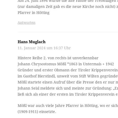
Am 24. Juni 1894 wurde die alte Fahne der Freiwilligen
(zur damaligen Zeit gab es die neue Kirche noch nicht)
Pfarrer in Hötting
Antworten
Hans Muglach
11. Januar 2024 um 16:37 Uhr
Hintere Reihe 2. von rechts ist unverkennbar
Johann Chrysostomus Mößl *1863 in Untermais + 1942
Gründer und erster Obmann der Tiroler Krippenvereine
im Gasthof Bierstindl, unweit vom Stift Wilten gegründe
Mößl startete einen Aufruf über die Presse den er nur 
Johann Seisl meldete sich und meinte zur Gründung: „End
ließ sich als einer der ersten im Tiroler Krippenverein 
Mößl war auch viele Jahre Pfarrer in Hötting, wo er si
(1909-1911) einsetzte.