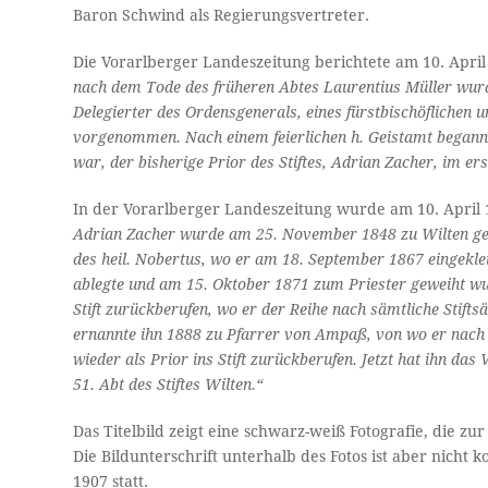
Baron Schwind als Regierungsver­treter.
Die Vorarlberger Landeszeitung berichtete am 10. Apri
nach dem Tode des früheren Abtes Laurentius Müller wurd
Delegierter des Ordensgenerals, eines fürstbischöflichen 
vorgenommen. Nach einem feierlichen h. Geistamt begann 
war, der bisherige Prior des Stiftes, Adrian Zacher, im e
In der Vorarlberger Landeszeitung wurde am 10. April
Adrian Zacher wurde am 25. November 1848 zu Wilten geb
des heil. Nobertus, wo er am 18. September 1867 eingekle
ablegte und am 15. Oktober 1871 zum Priester geweiht wu
Stift zurückberufen, wo er der Reihe nach sämtliche Stift
ernannte ihn 1888 zu Pfarrer von Ampaß, von wo er nach 
wieder als Prior ins Stift zurückberufen. Jetzt hat ihn da
51. Abt des Stiftes Wilten.“
Das Titelbild zeigt eine schwarz-weiß Fotografie, die
Die Bildunterschrift unterhalb des Fotos ist aber nicht 
1907 statt.