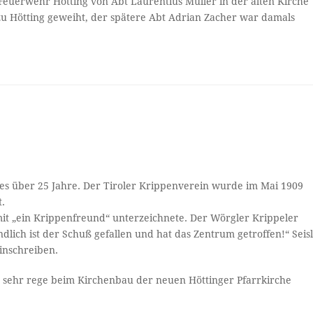
 Feuerwehr Hötting von Abt Laurentius Müller in der alten Kirche
 zu Hötting geweiht, der spätere Abt Adrian Zacher war damals
s über 25 Jahre. Der Tiroler Krippenverein wurde im Mai 1909
t.
mit „ein Krippenfreund“ unterzeichnete. Der Wörgler Krippeler
lich ist der Schuß gefallen und hat das Zentrum getroffen!“ Seis
einschreiben.
ch sehr rege beim Kirchenbau der neuen Höttinger Pfarrkirche