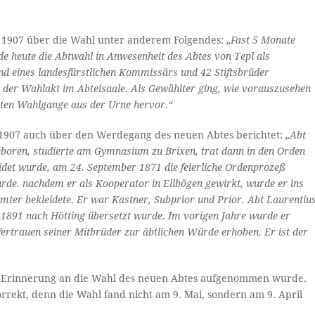
l 1907 über die Wahl unter anderem Folgendes:
„Fast 5 Monate
e heute die Abtwahl in Anwesenheit des Abtes von Tepl als
und eines landesfürstlichen Kommissärs und 42 Stiftsbrüder
der Wahlakt im Abteisaale. Als Gewählter ging, wie vorauszusehen
rsten Wahlgange aus der Urne hervor.“
 1907 auch über den Werdegang des neuen Abtes berichtet:
„Abt
oren, studierte am Gymnasium zu Brixen, trat dann in den Orden
idet wurde, am 24. September 1871 die feierliche Ordenprozeß
rde. nachdem er als Kooperator in Ellbögen gewirkt, wurde er ins
sämter bekleidete. Er war Kastner, Subprior und Prior. Abt Laurentiu
1891 nach Hötting übersetzt wurde. Im vorigen Jahre wurde er
s Vertrauen seiner Mitbrüder zur äbtlichen Würde erhoben. Er ist der
 zur Erinnerung an die Wahl des neuen Abtes aufgenommen wurde.
korrekt, denn die Wahl fand nicht am 9. Mai, sondern am 9. April