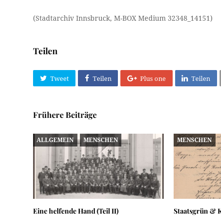
(Stadtarchiv Innsbruck, M-BOX Medium 32348_14151)
Teilen
Tweet
Teilen
Plus one
Teilen
Frühere Beiträge
ALLGEMEIN
MENSCHEN
MENSCHEN
Eine helfende Hand (Teil II)
Staatsgrün & 