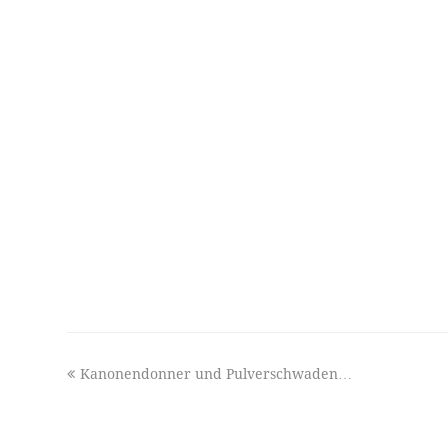
previous
Kanonendonner und Pulverschwaden…
post: