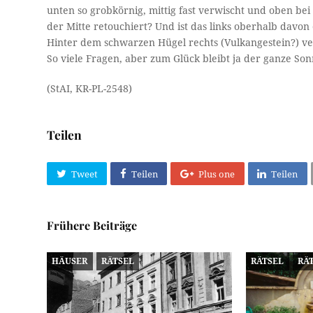
unten so grobkörnig, mittig fast verwischt und oben bei 
der Mitte retouchiert? Und ist das links oberhalb davon
Hinter dem schwarzen Hügel rechts (Vulkangestein?) verm
So viele Fragen, aber zum Glück bleibt ja der ganze So
(StAI, KR-PL-2548)
Teilen
Tweet
Teilen
Plus one
Teilen
Frühere Beiträge
HÄUSER
RÄTSEL
RÄTSEL
RÄ