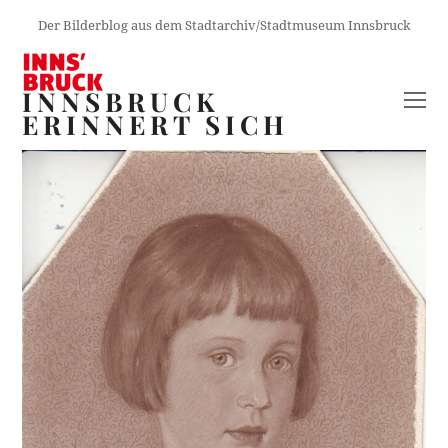
Der Bilderblog aus dem Stadtarchiv/Stadtmuseum Innsbruck
INNSBRUCK
O
ERINNERT SICH
M
M