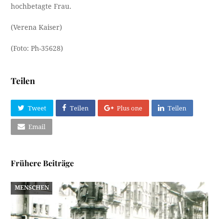
hochbetagte Frau.
(Verena Kaiser)
(Foto: Ph-35628)
Teilen
Tweet
Teilen
Plus one
Teilen
Email
Frühere Beiträge
MENSCHEN