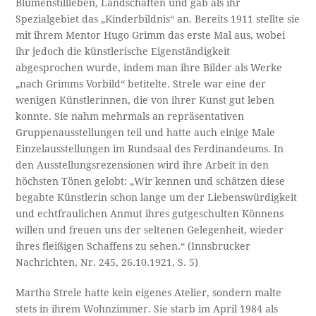
Blumenstillleben, Landschaften und gab als ihr
Spezialgebiet das „Kinderbildnis“ an. Bereits 1911 stellte sie
mit ihrem Mentor Hugo Grimm das erste Mal aus, wobei
ihr jedoch die künstlerische Eigenständigkeit
abgesprochen wurde, indem man ihre Bilder als Werke
„nach Grimms Vorbild“ betitelte. Strele war eine der
wenigen Künstlerinnen, die von ihrer Kunst gut leben
konnte. Sie nahm mehrmals an repräsentativen
Gruppenausstellungen teil und hatte auch einige Male
Einzelausstellungen im Rundsaal des Ferdinandeums. In
den Ausstellungsrezensionen wird ihre Arbeit in den
höchsten Tönen gelobt: „Wir kennen und schätzen diese
begabte Künstlerin schon lange um der Liebenswürdigkeit
und echtfraulichen Anmut ihres gutgeschulten Könnens
willen und freuen uns der seltenen Gelegenheit, wieder
ihres fleißigen Schaffens zu sehen.“ (Innsbrucker
Nachrichten, Nr. 245, 26.10.1921, S. 5)
Martha Strele hatte kein eigenes Atelier, sondern malte
stets in ihrem Wohnzimmer. Sie starb im April 1984 als