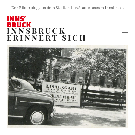
Der Bilderblog aus dem Stadtarchiv/Stadtmuseum Innsbruck
INNSBRUCK
O
ERINNERT SICH
M
M