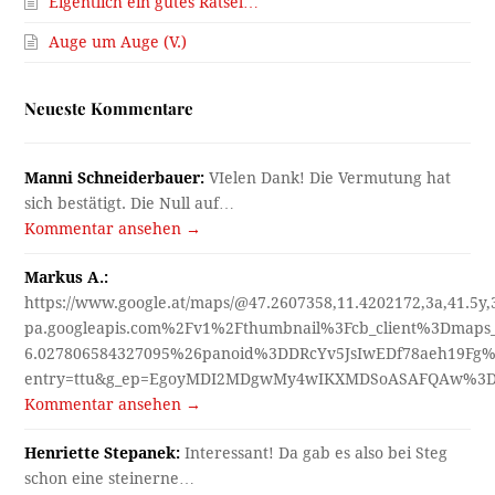
Eigentlich ein gutes Rätsel…
Auge um Auge (V.)
Neueste Kommentare
Manni Schneiderbauer:
VIelen Dank! Die Vermutung hat
sich bestätigt. Die Null auf…
Kommentar ansehen →
Markus A.:
https://www.google.at/maps/@47.2607358,11.4202172,3a,41.5y
pa.googleapis.com%2Fv1%2Fthumbnail%3Fcb_client%3Dmap
6.027806584327095%26panoid%3DDRcYv5JsIwEDf78aeh19Fg%
entry=ttu&g_ep=EgoyMDI2MDgwMy4wIKXMDSoASAFQAw%3
Kommentar ansehen →
Henriette Stepanek:
Interessant! Da gab es also bei Steg
schon eine steinerne…