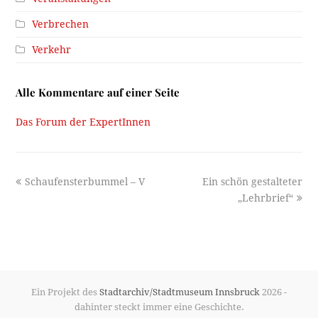
Verbrechen
Verkehr
Alle Kommentare auf einer Seite
Das Forum der ExpertInnen
previous
next
Schaufensterbummel – V
Ein schön gestalteter
post:
post:
„Lehrbrief“
Ein Projekt des
Stadtarchiv/Stadtmuseum Innsbruck
2026 -
dahinter steckt immer eine Geschichte.