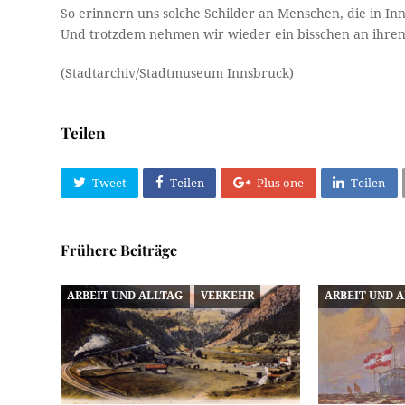
So erinnern uns solche Schilder an Menschen, die in Inn
Und trotzdem nehmen wir wieder ein bisschen an ihrem 
(Stadtarchiv/Stadtmuseum Innsbruck)
Teilen
Tweet
Teilen
Plus one
Teilen
Frühere Beiträge
ARBEIT UND ALLTAG
VERKEHR
ARBEIT UND 