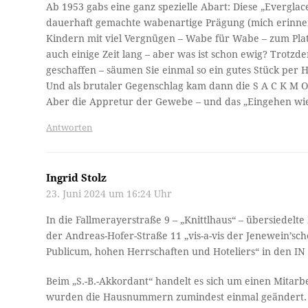
Ab 1953 gabs eine ganz spezielle Abart: Diese „Evergl
dauerhaft gemachte wabenartige Prägung (mich erinnern
Kindern mit viel Vergnügen – Wabe für Wabe – zum Platz
auch einige Zeit lang – aber was ist schon ewig? Trotzd
geschaffen – säumen Sie einmal so ein gutes Stück per H
Und als brutaler Gegenschlag kam dann die S A C K M O
Aber die Appretur der Gewebe – und das „Eingehen wie
Antworten
Ingrid Stolz
23. Juni 2024 um 16:24 Uhr
In die Fallmerayerstraße 9 – „Knittlhaus“ – übersiedelte
der Andreas-Hofer-Straße 11 „vis-a-vis der Jenewein’sch
Publicum, hohen Herrschaften und Hoteliers“ in den IN 
Beim „S.-B.-Akkordant“ handelt es sich um einen Mitarbei
wurden die Hausnummern zumindest einmal geändert. Im 