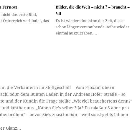
h Fernost
Bilder, die die Welt – nicht ? – braucht –
VII
 nicht das erste Bild,
 Österreich verbindet, das
Es ist wieder einmal an der Zeit, diese
schon länger verstaubende Reihe wieder
einmal auszugraben.…
Wenn die Verkäuferin im Stoffgeschäft – Vom Proxauf übern
achl od3r dem Bunten Laden in der Andreas Hofer Straße – so
te und der Kundin die Frage stellte „Wieviel brauchertens denn?“
d und kostbar aus. „Nahen Sie’s selber? Ja? Da miaßatnS aber pro
berbrühen“ – bevor Sie’s zuaschneidn – weil sonst gehts Iahnen
ner Glanz…