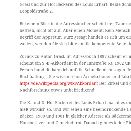
Grasl und zur Hof-Bäckerei des Louis Erhart. Beide Sch
Leopoldstraße 2.
Bei einem Blick in die Adressbücher scheint der Tapez
betrieb, nicht oft auf. Aber einen Moment: Kein Mensch 
Begriff der Appretur. Kurz gesagt handelt es sich um e
wollen, wenden Sie sich bitte an die kompetente Seite de
Zurück zu Anton Grasl. Im Adressbuch 1897 scheint er i
scheint ein S.-B.-Akkordant in der Innstraße 63, 1902 un
Person handelt, kann ich auf die Schnelle nicht sagen. 
Buchhaltung – Sie wissen schon Ärmelschoner und Löschb
https://de.wikipedia.org/wiki/Akkordant
Der Zirkel und d
Nachforschung etwas unbefriedigend.
Die K. und K. Hof-Bäckerei des Louis Erhart macht es un
hieß wirklich so. Und wir sehen eine beeindruckende La
Bäcker. 1900 und 1901 in gleicher Adresse als Bäckerme
Hausbesitzer und Gemeinderat. Danach gibt es keine Ei