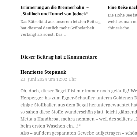
Erinnerung an die Brennerbahn –
Eine Reise nac
„Stafflach und Tunnel von Jodock“
Die Hohe See ist
Das Rätselbild aus unserem letzten Beitrag
welches man mit
hat diesmal deutlich mehr Grübelarbeit
chinesische…
verlangt als sonst. Das…
Dieser Beitrag hat 2 Kommentare
Henriette Stepanek
23. Juni 2024 um 12:02 Uhr
Oh, doch, dieser Begriff ist mir immer noch geläufig! 
Hepperger bis zum Egger-Schaufler unterm Goldenen D
einige Stoffballen aus dem Regal heruntergewuchtet hat
so sahen diese Stoffe wunderschön glatt, leicht glänzen
Metta a Handbroat mehra nemmen – weil des solltens „ü
beim ersten Waschen ein…!“
Also – auf dem gespannten Gewebe aufgetragen – schö