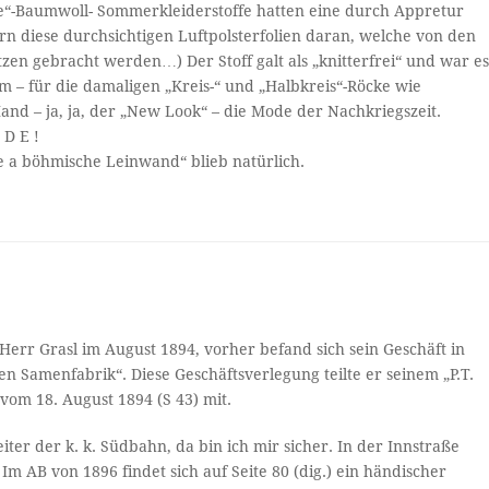
ace“-Baumwoll- Sommerkleiderstoffe hatten eine durch Appretur
 diese durchsichtigen Luftpolsterfolien daran, welche von den
en gebracht werden…) Der Stoff galt als „knitterfrei“ und war e
em – für die damaligen „Kreis-“ und „Halbkreis“-Röcke wie
and – ja, ja, der „New Look“ – die Mode der Nachkriegszeit.
 D E !
 a böhmische Leinwand“ blieb natürlich.
 Herr Grasl im August 1894, vorher befand sich sein Geschäft in
en Samenfabrik“. Diese Geschäftsverlegung teilte er seinem „P.T.
vom 18. August 1894 (S 43) mit.
ter der k. k. Südbahn, da bin ich mir sicher. In der Innstraße
AB von 1896 findet sich auf Seite 80 (dig.) ein händischer