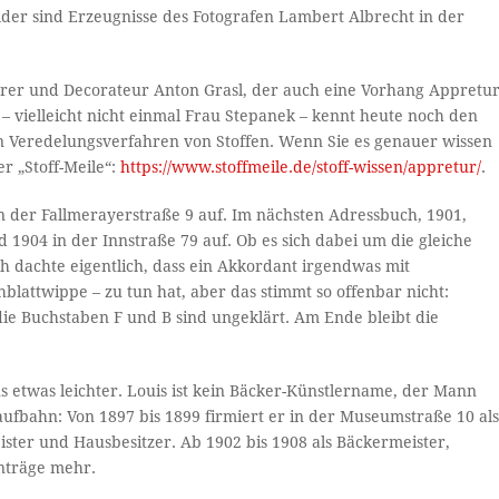
ilder sind Erzeugnisse des Fotografen Lambert Albrecht in der
ierer und Decorateur Anton Grasl, der auch eine Vorhang Appretu
– vielleicht nicht einmal Frau Stepanek – kennt heute noch den
in Veredelungsverfahren von Stoffen. Wenn Sie es genauer wissen
r „Stoff-Meile“:
https://www.stoffmeile.de/stoff-wissen/appretur/
.
n der Fallmerayerstraße 9 auf. Im nächsten Adressbuch, 1901,
d 1904 in der Innstraße 79 auf. Ob es sich dabei um die gleiche
Ich dachte eigentlich, dass ein Akkordant irgendwas mit
lattwippe – zu tun hat, aber das stimmt so offenbar nicht:
ie Buchstaben F und B sind ungeklärt. Am Ende bleibt die
s etwas leichter. Louis ist kein Bäcker-Künstlername, der Mann
ufbahn: Von 1897 bis 1899 firmiert er in der Museumstraße 10 al
ister und Hausbesitzer. Ab 1902 bis 1908 als Bäckermeister,
nträge mehr.